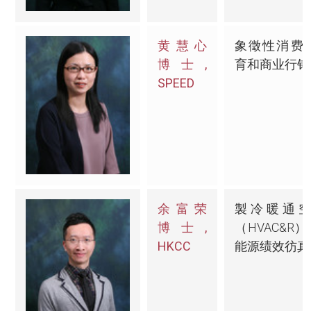
黄慧心
象徵性消费
博士,
育和商业行销
SPEED
余富荣
製冷暖通
博士,
（HVAC&R
HKCC
能源绩效彷真