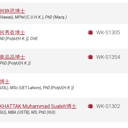
何静思博士
Hawaii), MPhil (C.U.H.K.), PhD (Macq.)
何秀盈博士
WK-S1305
hD [PolyU(H.K.)]; CHE
黄晶晶博士
WK-S1354
PhD [PolyU(H.K.)]
博士
UOL), MSc (UET Lahore), PhD [PolyU(H.K.)]
KHATTAK Muhammad Sualeh博士
WK-S1302
GU), MBA (USTB), MS, PhD (IIUI)