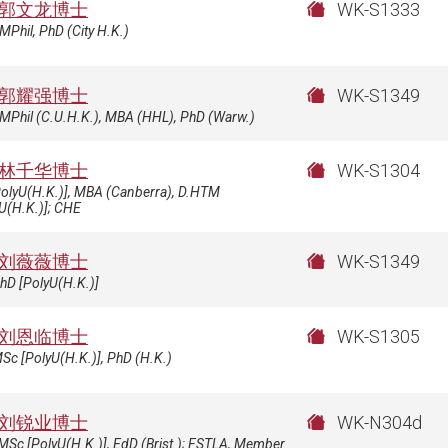
郭文龙博士
WK-S1333
MPhil, PhD (City H.K.)
郭耀强博士
WK-S1349
MPhil (C.U.H.K.), MBA (HHL), PhD (Warw.)
林千华博士
WK-S1304
PolyU(H.K.)], MBA (Canberra), D.HTM
U(H.K.)]; CHE
刘薇薇博士
WK-S1349
hD [PolyU(H.K.)]
刘恩临博士
WK-S1305
Sc [PolyU(H.K.)], PhD (H.K.)
刘锐业博士
WK-N304d
MSc [PolyU(H.K.)], EdD (Brist.); FSTLA, Member