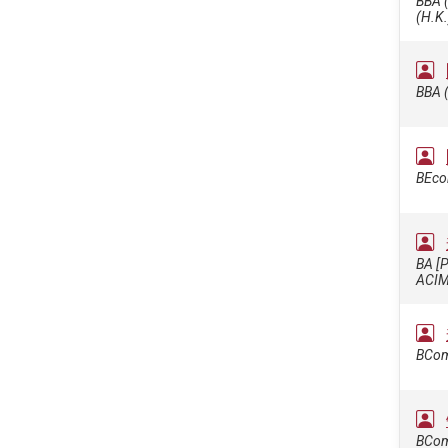
BBA (
(H.K.
BBA 
BEco
BA [P
ACIM
BCom,
BCom