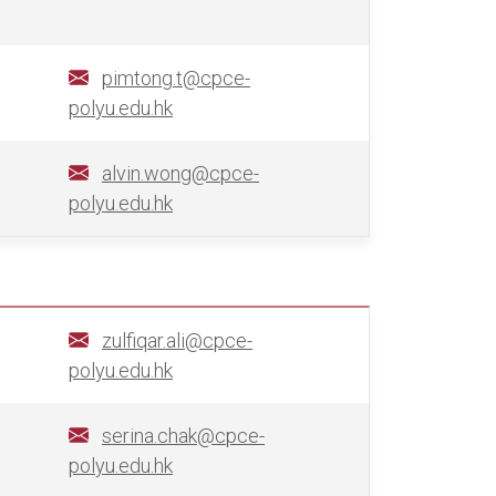
pimtong.t@cpce-
polyu.edu.hk
alvin.wong@cpce-
polyu.edu.hk
zulfiqar.ali@cpce-
polyu.edu.hk
serina.chak@cpce-
polyu.edu.hk