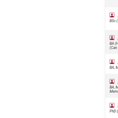
BSc (
BA (H
(Can.
BA, M
BA, M
Memb
PhD (