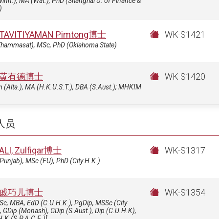
inn.), MA (Wat.), PhD (Shanghai U. of Finance &
)
TAVITIYAMAN Pimtong博士
WK-S1421
Thammasat), MSc, PhD (Oklahoma State)
黄有德博士
WK-S1420
(Alta.), MA (H.K.U.S.T.), DBA (S.Aust.); MHKIM
人员
ALI, Zulfiqar博士
WK-S1317
Punjab), MSc (FU), PhD (City H.K.)
戚巧儿博士
WK-S1354
c, MBA, EdD (C.U.H.K.), PgDip, MSSc (City
, GDip (Monash), GDip (S.Aust.), Dip (C.U.H.K),
H.K.(S.P.A.C.E.)]