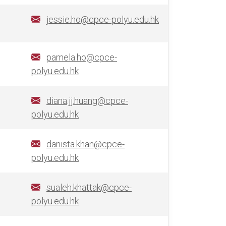
jessie.ho@cpce-polyu.edu.hk
pamela.ho@cpce-
polyu.edu.hk
diana.jj.huang@cpce-
polyu.edu.hk
danista.khan@cpce-
polyu.edu.hk
sualeh.khattak@cpce-
polyu.edu.hk