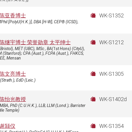
陈亚香博士
WK-S1352
Phil [PolyU(H.K.)], DBA [H-W]; CEP® (ICSD),
陈继宇博士 荣誉勋章 太平绅士
WK-S1212
Bristol), MET (UBC), MSc , BA(1st Hons) (CityU),
(Stanford); CPA (Aust.), FCPA (Aust.), FHKCS,
EE, Mensan
陈文亮博士
WK-S1305
Strath.), EdD (Leic.)
陈怡光教授
WK-S1402d
MBA, PhD (C.U.H.K.), LLB, LLM (Lond.); Barrister
dle Temple)
谢颕仪
WK-S1354