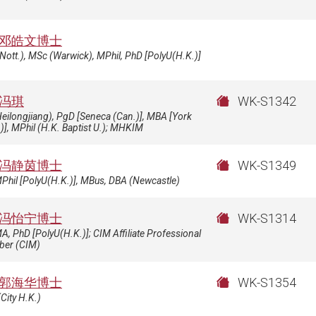
邓皓文博士
Nott.), MSc (Warwick), MPhil, PhD [PolyU(H.K.)]
冯琪
WK-S1342
eilongjiang), PgD [Seneca (Can.)], MBA [York
)], MPhil (H.K. Baptist U.); MHKIM
冯静茵博士
WK-S1349
Phil [PolyU(H.K.)], MBus, DBA (Newcastle)
冯怡宁博士
WK-S1314
A, PhD [PolyU(H.K.)]; CIM Affiliate Professional
er (CIM)
郭海华博士
WK-S1354
City H.K.)