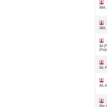
BBA, 
BBA, 
BA [
[Poly
BA, P
BA, M
BSc, 