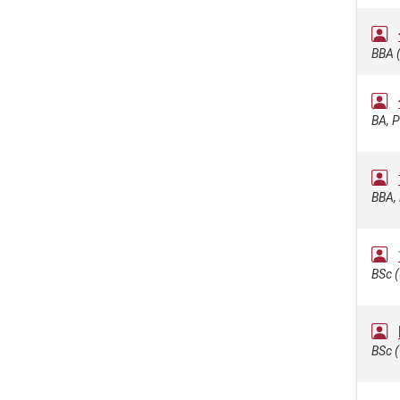
BBA (
BA, P
BBA, 
BSc (
BSc (