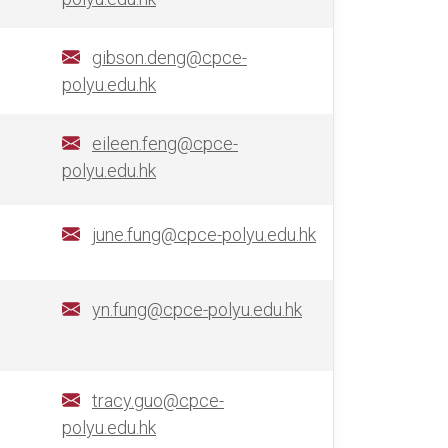
gibson.deng@cpce-
polyu.edu.hk
eileen.feng@cpce-
polyu.edu.hk
june.fung@cpce-polyu.edu.hk
yn.fung@cpce-polyu.edu.hk
tracy.guo@cpce-
polyu.edu.hk