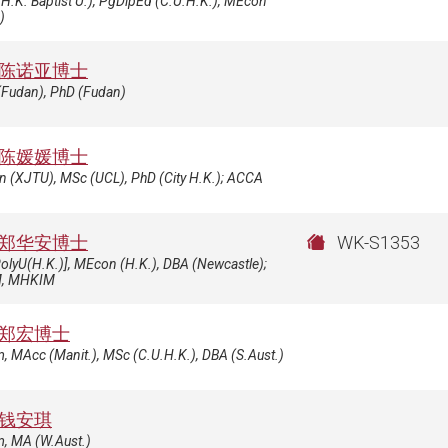
H.K. Baptist U.), PgDipEd (C.U.H.K.), MEcon
)
陈诺亚博士
(Fudan), PhD (Fudan)
陈媛媛博士
n (XJTU), MSc (UCL), PhD (City H.K.); ACCA
郑华安博士
WK-S1353
olyU(H.K.)], MEcon (H.K.), DBA (Newcastle);
, MHKIM
郑宏博士
 MAcc (Manit.), MSc (C.U.H.K.), DBA (S.Aust.)
钱安琪
, MA (W.Aust.)