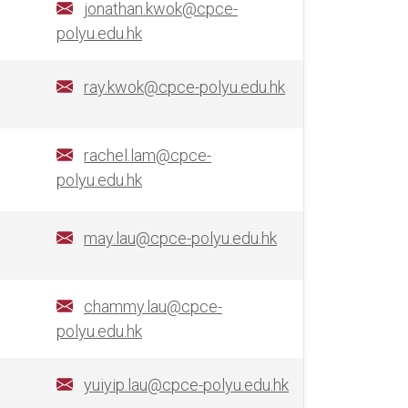
jonathan.kwok@cpce-
polyu.edu.hk
ray.kwok@cpce-polyu.edu.hk
rachel.lam@cpce-
polyu.edu.hk
may.lau@cpce-polyu.edu.hk
chammy.lau@cpce-
polyu.edu.hk
yuiyip.lau@cpce-polyu.edu.hk