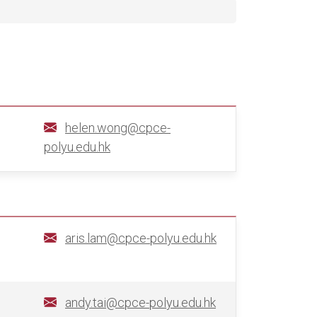
helen.wong@cpce-
polyu.edu.hk
aris.lam@cpce-polyu.edu.hk
andy.tai@cpce-polyu.edu.hk