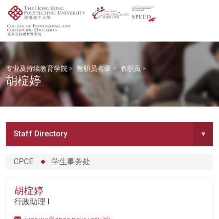
专业及持续教育学院
>
教职员名录
>
教职员
>
胡椗婷
Staff Directory
▾
CPCE
学生事务处
胡椗婷
行政助理 I