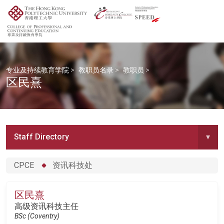
专业及持续教育学院
>
教职员名录
>
教职员
>
区民熹
Staff Directory
▾
CPCE
资讯科技处
区民熹
高级资讯科技主任
BSc (Coventry)