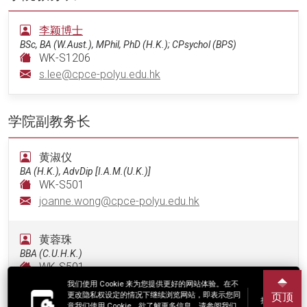
李颖博士
BSc, BA (W.Aust.), MPhil, PhD (H.K.); CPsychol (BPS)
WK-S1206
s.lee@cpce-polyu.edu.hk
学院副教务长
黄淑仪
BA (H.K.), AdvDip [I.A.M.(U.K.)]
WK-S501
joanne.wong@cpce-polyu.edu.hk
黄蓉珠
BBA (C.U.H.K.)
WK-S501
cass.wong@cpce-polyu.edu.hk
我们使用 Cookie 来为您提供更好的网站体验。在不
更改隐私权设定的情况下继续浏览网站，即表示您同
页顶
接受
意我们使用 Cookie。欲了解更多信息，请参阅我们