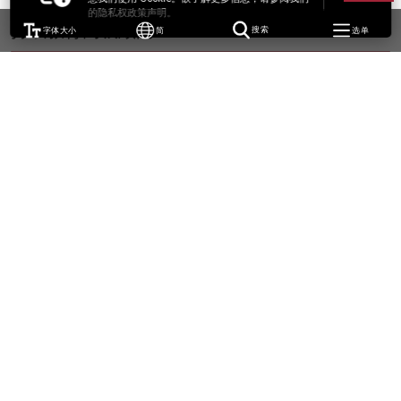
的隐私权政策声明。
持续教育高级顾问
字体大小
简
搜索
选单
邹兆鹏博士
BA (Lingnan); MA (Leic.); PhD (Leic.)
WK-N301
keith.chau@cpce-polyu.edu.hk
张晋元博士
BSc (Br.Col.), MSc (C.U.H.K.), EdD (Brist.); FACHSM, FHKCHSE
simon.cheung@cpce-polyu.edu.hk
培训顾问
SEXTON, Matthew
BA (Wales), MA (Wales); RSA/Cambridge DipTEFLA
WK-N301
matthew.sexton@cpce-polyu.edu.hk