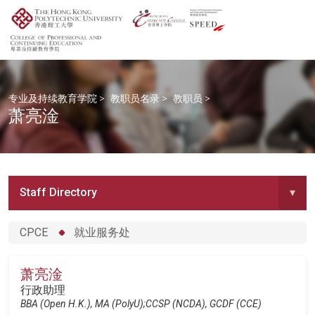
专业及持续教育学院
>
教职员名录
>
教职员
>
萧亮淦
Staff Directory
▾
CPCE
就业服务处
萧亮淦
行政助理
BBA (Open H.K.), MA (PolyU);CCSP (NCDA), GCDF (CCE)