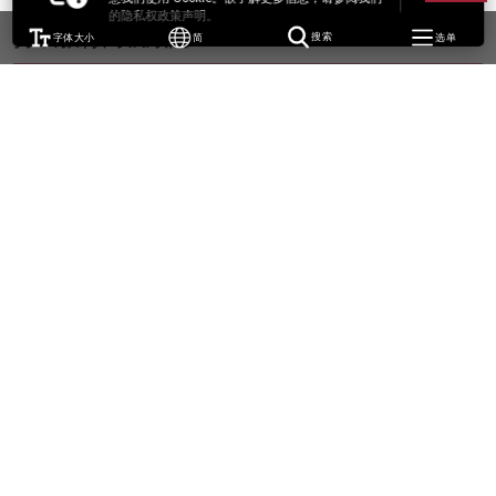
的隐私权政策声明。
持续教育高级顾问
字体大小
简
搜索
选单
邹兆鹏博士
BA (Lingnan); MA (Leic.); PhD (Leic.)
WK-N301
keith.chau@cpce-polyu.edu.hk
张晋元博士
BSc (Br.Col.), MSc (C.U.H.K.), EdD (Brist.); FACHSM, FHKCHSE
simon.cheung@cpce-polyu.edu.hk
培训顾问
SEXTON, Matthew
BA (Wales), MA (Wales); RSA/Cambridge DipTEFLA
WK-N301
matthew.sexton@cpce-polyu.edu.hk