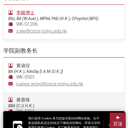
李颖博士
BSc, BA (W.Aust.), MPhil, PhD (H.K.); CPsychol (BPS)
WK-S1206
s.lee@cpce-polyu.edu.hk
学院副教务长
黄淑仪
BA (H.K.), AdvDip [I.A.M.(U.K.)]
WK-S501
joanne.wong@cpce-polyu.edu.hk
黄蓉珠
BBA (C.U.H.K.)
WK-S501
cass.wong@cpce-polyu.edu.hk
我们使用 Cookie 来为您提供更好的网站体验。在不
更改隐私权设定的情况下继续浏览网站，即表示您同
页顶
接受
意我们使用 Cookie。欲了解更多信息，请参阅我们