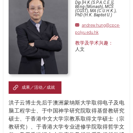
Dip [H.K.(S.P.A.C.E.)],
BEng (Monash), MCS
(CGST), MA (C.U.H.K.),
PhD (H.K. Baptist U.)
andrew.hung@cpce-
polyu.edu.hk
教学及学术兴趣：
人文
成果／活动／成就
洪子云博士先后于澳洲蒙纳斯大学取得电子及电
脑工程学士、于中国神学研究院取得基督教研究
硕士、于香港中文大学宗教系取得文学硕士（宗
教研究）、于香港大学专业进修学院取得哲学文