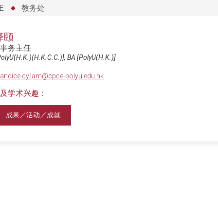
E
教务处
泽颐
事务主任
olyU(H.K.)(H.K.C.C.)], BA [PolyU(H.K.)]
andice.cy.lam@cpce-polyu.edu.hk
及学术兴趣：
成果／活动／成就