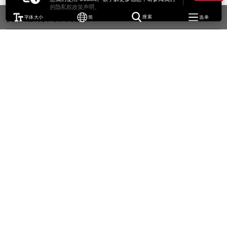
的隐私权政策声明。
持续教育高级顾问
字体大小
简
搜索
选单
邹兆鹏博士
BA (Lingnan); MA (Leic.); PhD (Leic.)
WK-N301
keith.chau@cpce-polyu.edu.hk
张晋元博士
BSc (Br.Col.), MSc (C.U.H.K.), EdD (Brist.); FACHSM, FHKCHSE
simon.cheung@cpce-polyu.edu.hk
培训顾问
SEXTON, Matthew
BA (Wales), MA (Wales); RSA/Cambridge DipTEFLA
WK-N301
matthew.sexton@cpce-polyu.edu.hk