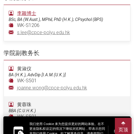
李颖博士
BSc, BA (W.Aust.), MPhil, PhD (H.K.); CPsychol (BPS)
WK-S1206
s.lee@cpce-polyu.edu.hk
学院副教务长
黄淑仪
BA (H.K.), AdvDip [I.A.M.(U.K.)]
WK-S501
joanne.wong@cpce-polyu.edu.hk
黄蓉珠
BBA (C.U.H.K.)
WK-S501
cass.wong@cpce-polyu.edu.hk
我们使用 Cookie 来为您提供更好的网站体验。在不
更改隐私权设定的情况下继续浏览网站，即表示您同
页顶
接受
意我们使用 Cookie。欲了解更多信息，请参阅我们