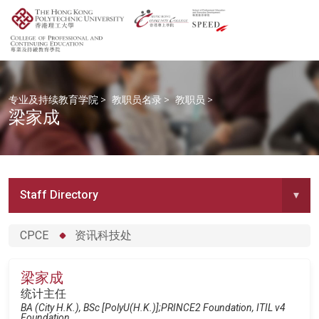
专业及持续教育学院
>
教职员名录
>
教职员
>
梁家成
Staff Directory
▾
CPCE
资讯科技处
梁家成
统计主任
BA (City H.K.), BSc [PolyU(H.K.)];PRINCE2 Foundation, ITIL v4
Foundation