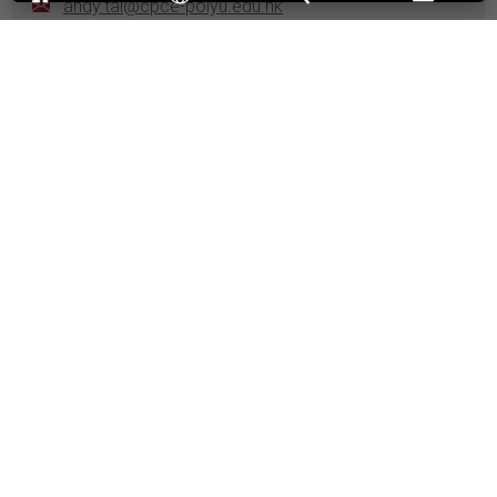
andy.tai@cpce-polyu.edu.hk
TAVITIYAMAN Pimtong博士
BA (Thammasat), MSc, PhD (Oklahoma State)
WK-S1421
pimtong.t@cpce-polyu.edu.hk
黄有德博士
BCom (Alta.), MA (H.K.U.S.T.), DBA (S.Aust.); MHKIM
WK-S1420
alvin.wong@cpce-polyu.edu.hk
教学人员
ALI, Zulfiqar博士
BSc (Punjab), MSc (FU), PhD (City H.K.)
WK-S1317
zulfiqar.ali@cpce-polyu.edu.hk