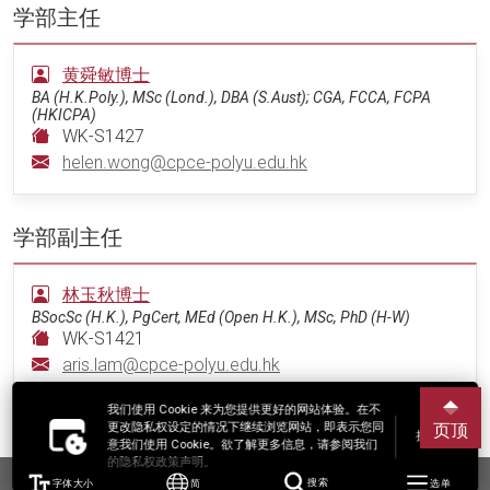
学部主任
黄舜敏博士
BA (H.K.Poly.), MSc (Lond.), DBA (S.Aust); CGA, FCCA, FCPA
(HKICPA)
WK-S1427
helen.wong@cpce-polyu.edu.hk
学部副主任
林玉秋博士
BSocSc (H.K.), PgCert, MEd (Open H.K.), MSc, PhD (H-W)
WK-S1421
aris.lam@cpce-polyu.edu.hk
我们使用 Cookie 来为您提供更好的网站体验。在不
戴志乐博士
更改隐私权设定的情况下继续浏览网站，即表示您同
页顶
接受
意我们使用 Cookie。欲了解更多信息，请参阅我们
BA (Winn.), MA (Wat.), PhD (Shanghai U. of Finance & Econ)
的隐私权政策声明。
WK-S1420
字体大小
简
搜索
选单