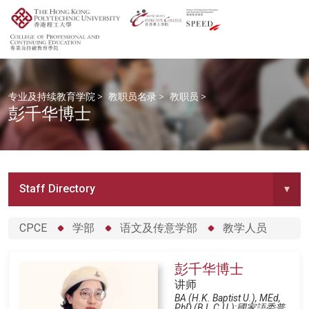
专业及持续教育学院
>
教职员名录
>
教职员
>
彭千华博士
Staff Directory
▾
CPCE
学部
语文及传意学部
教学人员
彭千华博士
讲师
BA (H.K. Baptist U.), MEd,
PhD (B.L.C.U.);國家語委普