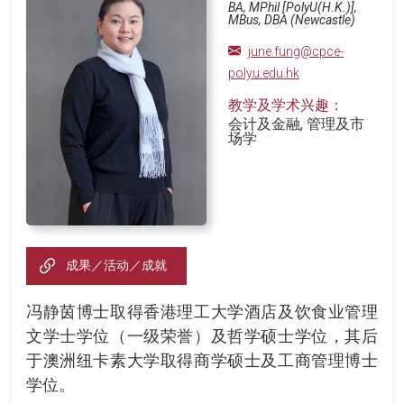
BA, MPhil [PolyU(H.K.)],
MBus, DBA (Newcastle)
june.fung@cpce-
polyu.edu.hk
教学及学术兴趣：
会计及金融, 管理及市
场学
成果／活动／成就
冯静茵博士取得香港理工大学酒店及饮食业管理
文学士学位（一级荣誉）及哲学硕士学位，其后
于澳洲纽卡素大学取得商学硕士及工商管理博士
学位。