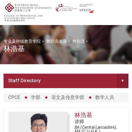
专业及持续教育学院
>
教职员名录
>
教职员
>
林浩基
Staff Directory
▾
CPCE
学部
语文及传意学部
教学人员
林浩基
讲师
BA (Central Lancashire),
MA (C.U.H.K.)