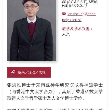
BD (S.E.A.G.S.T.), MPhil,
PhD (H.K.U.S.T.)
leo.cheung@cpce-
polyu.edu.hk
教学及学术兴趣：
人文
成果／活动／成就
张洪胜博士于东南亚神学研究院取得神道学士
（与香港中文大学合办），其后于香港科技大学
取得人文学哲学硕士及人文学博士学位。