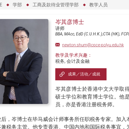
E
学部
工商及款待业管理学部
教学人员
岑其彦博士
讲师
BBA, MAcc, EdD (C.U.H.K.);CTA (HK), FCP
newton.shum@cpce-polyu.edu.hk
教学及学术兴趣：
税务, 会计及金融
成果／活动／成就
岑其彦博士於香港中文大学取
硕士学位和教育博士学位。他
员，亦是香港注册税务师。
业后，岑博士在毕马威会计师事务所任职税务专家。加入
事兼税务主管。他专责香港、中国内地和国际税务事宜，