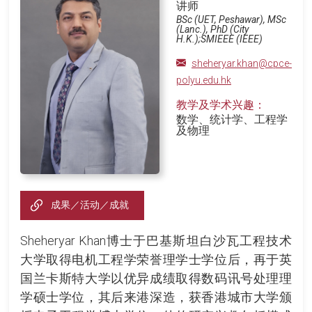
讲师
BSc (UET, Peshawar), MSc
(Lanc.), PhD (City
H.K.);SMIEEE (IEEE)
sheheryar.khan@cpce-
polyu.edu.hk
教学及学术兴趣：
数学、统计学、工程学
及物理
成果／活动／成就
Sheheryar Khan博士于巴基斯坦白沙瓦工程技术
大学取得电机工程学荣誉理学士学位后，再于英
国兰卡斯特大学以优异成绩取得数码讯号处理理
学硕士学位，其后来港深造，获香港城市大学颁