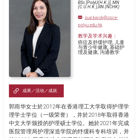
BSc [PolyU(H.K.)], MN
(C.U.H.K.);RN (NCHK)
sue.kwok@cpce-
polyu.edu.hk
教学及学术兴趣：
癌症及舒缓护理, 儿童
与青少年健康, 基础护
理及健康, 沟通教学
成果／活动／成就
郭雨华女士於2012年在香港理工大学取得护理学
理学士学位（一级荣誉），并於2018年取得香港
中文大学颁授的护理硕士学位。她於2021年完成
医院管理局护理深造学院的纾缓科专科培训，并