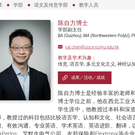
E
学部
语文及传意学部
教学人员
陈自力博士
学部副主任
BA (Guizhou), MA (Northwestern PolyU), P
val.chen@cpce-polyu.edu.hk
教学及学术兴趣：
传意, 语言学, 多元文化主义, 神经认
成果／活动／成就
陈自力博士是经验丰富的老师
博士学位之前，他在西北工业
学生涯中，他教授过本科和深
师，教授过的科目包括比较语言学、认知和文化、社会语
门、有效沟通、专业英语、学术英语、英语进阶、翻译，
Perlos、艾默生电气公司、友邦保险和Flextronix