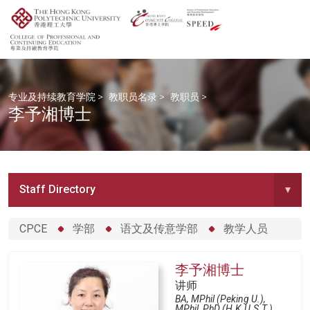
专业及持续教育学院
>
教职员名录
>
教职员
>
李予湘博士
Staff Directory
▾
CPCE
学部
语文及传意学部
教学人员
李予湘博士
讲师
BA, MPhil (Peking U.),
MPhil, PhD (H.K.U.S.T.)