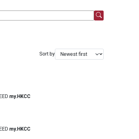
Sort by
EED
my.HKCC
EED
my.HKCC