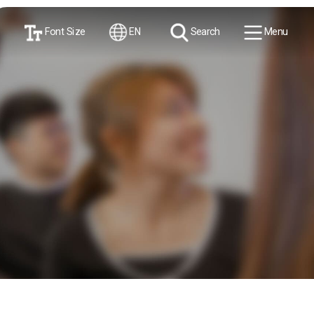
Font Size
EN
Search
Menu