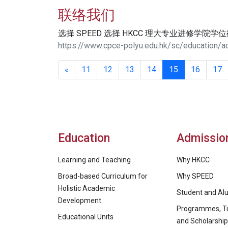
联络我们
选择 SPEED 选择 HKCC 理大专业进修学院学
https://www.cpce-polyu.edu.hk/sc/education/ac
«
11
12
13
14
15
16
17
Education
Admissio
Learning and Teaching
Why HKCC
Broad-based Curriculum for
Why SPEED
Holistic Academic
Student and Alu
Development
Programmes, Tu
Educational Units
and Scholarshi