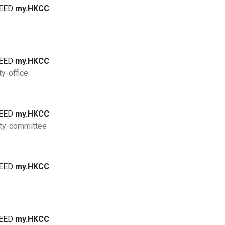
EED
my.HKCC
EED
my.HKCC
y-office
EED
my.HKCC
ety-committee
EED
my.HKCC
EED
my.HKCC