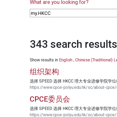
What are you looking for?
343 search results
Show results in
English
,
Chinese (Traditional) 
组织架构
选择 SPEED 选择 HKCC 理大专业进修学院学
https://www.cpce-polyu.edu.hk/sc/about-cpce/
CPCE委员会
选择 SPEED 选择 HKCC 理大专业进修学院学
https://www.cpce-polyu.edu.hk/sc/about-cpce