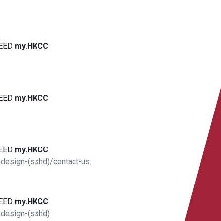
EED
my.HKCC
EED
my.HKCC
EED
my.HKCC
-design-(sshd)/contact-us
EED
my.HKCC
-design-(sshd)