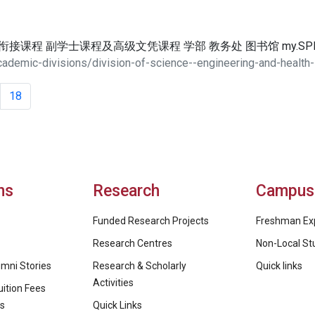
位衔接课程 副学士课程及高级文凭课程 学部 教务处 图书馆 my.SP
ademic-divisions/division-of-science--engineering-and-health-
18
ns
Research
Campus 
Funded Research Projects
Freshman Ex
Research Centres
Non-Local St
mni Stories
Research & Scholarly
Quick links
Activities
ition Fees
ps
Quick Links