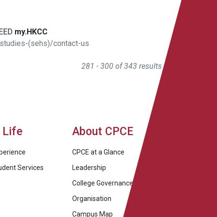
EED
my.HKCC
studies-(sehs)/contact-us
281 - 300 of 343 results
Life
About CPCE
perience
CPCE at a Glance
udent Services
Leadership
College Governance
Organisation
Campus Map