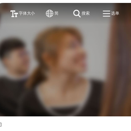
字体大小
简
搜索
选单
们