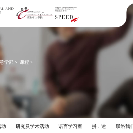
意学部
>
课程
>
活动
研究及学术活动
语言学习室
拼．途
联络我