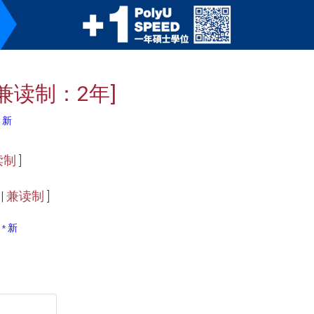
兼读制：2年]
* 新
读制
]
|
兼读制
]
* 新
]