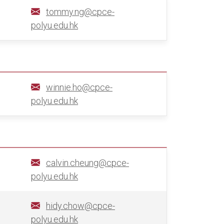
tommy.ng@cpce-
polyu.edu.hk
winnie.ho@cpce-
polyu.edu.hk
calvin.cheung@cpce-
polyu.edu.hk
hidy.chow@cpce-
polyu.edu.hk