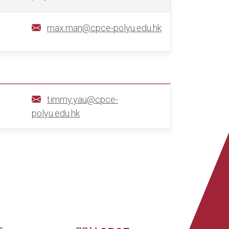
max.man@cpce-polyu.edu.hk
timmy.yau@cpce-
polyu.edu.hk