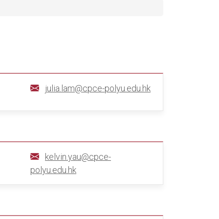
julia.lam@cpce-polyu.edu.hk
kelvin.yau@cpce-
polyu.edu.hk