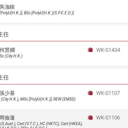
吳泇鋑
PolyU(H.K.)], BSc [PolyU(H.K.)(S.P.E.E.D.)]
主任
何慧嫻
WK-S1434
c (City H.K.)
主任
張少基
WK-S1107
(City H.K.), MSc [PolyU(H.K.)]; REW (EMSD)
周儉蓮
WK-S1106
(S.Aust.), Cert (V.T.C.), HC (HKTC), Cert (HKEA),