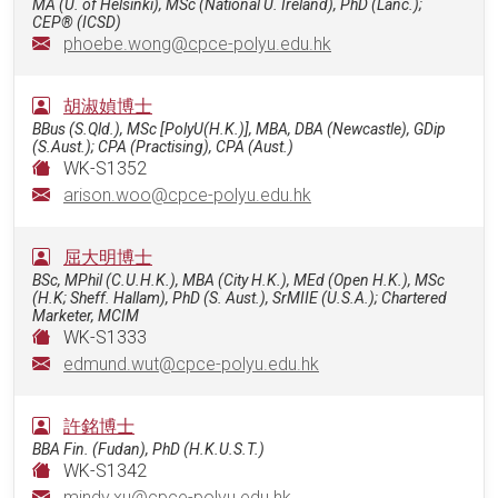
MA (U. of Helsinki), MSc (National U. Ireland), PhD (Lanc.);
CEP® (ICSD)
phoebe.wong@cpce-polyu.edu.hk
胡淑媜博士
BBus (S.Qld.), MSc [PolyU(H.K.)], MBA, DBA (Newcastle), GDip
(S.Aust.); CPA (Practising), CPA (Aust.)
WK-S1352
arison.woo@cpce-polyu.edu.hk
屈大明博士
BSc, MPhil (C.U.H.K.), MBA (City H.K.), MEd (Open H.K.), MSc
(H.K; Sheff. Hallam), PhD (S. Aust.), SrMIIE (U.S.A.); Chartered
Marketer, MCIM
WK-S1333
edmund.wut@cpce-polyu.edu.hk
許銘博士
BBA Fin. (Fudan), PhD (H.K.U.S.T.)
WK-S1342
mindy.xu@cpce-polyu.edu.hk