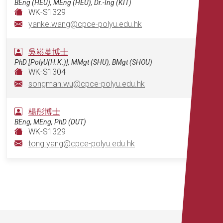
BEng (HEU), MEng (HEU), Dr.-Ing (KIT)
WK-S1329
yanke.wang@cpce-polyu.edu.hk
吳崧蔓博士
PhD [PolyU(H.K.)], MMgt (SHU), BMgt (SHOU)
WK-S1304
songman.wu@cpce-polyu.edu.hk
楊彤博士
BEng, MEng, PhD (DUT)
WK-S1329
tong.yang@cpce-polyu.edu.hk