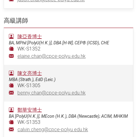
高級講師
陳亞香博士
BA, MPhil [PolyU(H.K.)], DBA [H-W]; CEP® (ICSD), CHE
WK-S1352
elaine.chan@cpce-polyu.edu.hk
陳文亮博士
MBA (Strath.), EdD (Leic.)
WK-S1305
benny.chan@cpce-polyu.edu.hk
鄭華安博士
BA [PolyU(H.K.)], MEcon (H.K.), DBA (Newcastle); ACIM, MHKIM
WK-S1353
calvin.cheng@cpce-polyu.edu.hk