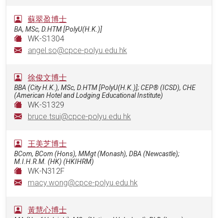
蘇翠盈博士
BA, MSc, D.HTM [PolyU(H.K.)]
WK-S1304
angel.so@cpce-polyu.edu.hk
徐俊文博士
BBA (City H.K.), MSc, D.HTM [PolyU(H.K.)]; CEP® (ICSD), CHE
(American Hotel and Lodging Educational Institute)
WK-S1329
bruce.tsui@cpce-polyu.edu.hk
王美芝博士
BCom, BCom (Hons), MMgt (Monash), DBA (Newcastle);
M.I.H.R.M. (HK) (HKIHRM)
WK-N312F
macy.wong@cpce-polyu.edu.hk
黃慧心博士