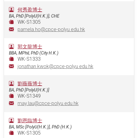
何秀盈博士
BA, PhD [PolyU(H.K.)]; CHE
WK-S1305
pamela.ho@cpce-polyu.edu.hk
郭文龍博士
BBA, MPhil, PhD (City H.K.)
WK-S1333
jonathan.kwok@cpce-polyu.edu.hk
劉薇薇博士
BA, PhD [PolyU(H.K.)]
WK-S1349
may.lau@cpce-polyu.edu.hk
劉恩臨博士
BA, MSc [PolyU(H.K.)], PhD (H.K.)
WK-S1305