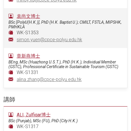
袁尚文博士
BSc [PolyU(H.K.)], PhD (H.K. Baptist U.); CMILT, FSTLA, MIPSHK,
PMHKLA
WK-S1353
simon.yuen@cpce-polyu.edu.hk
章新燕博士
BEng, MSc (Huazhong U.S.T.), PhD (H.K.); Individual Member
(GSTC), Professional Certificate in Sustainable Tourism (GSTC)
WK-S1331
alina.zhang@cpce-polyu.edu.hk
講師
ALI, Zulfiqar博士
BSc (Punjab), MSc (FU), PhD (City H.K.)
WK-S1317