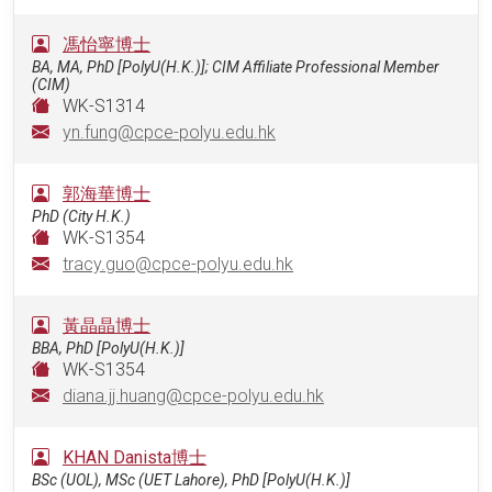
馮怡寧博士
BA, MA, PhD [PolyU(H.K.)]; CIM Affiliate Professional Member
(CIM)
WK-S1314
yn.fung@cpce-polyu.edu.hk
郭海華博士
PhD (City H.K.)
WK-S1354
tracy.guo@cpce-polyu.edu.hk
黃晶晶博士
BBA, PhD [PolyU(H.K.)]
WK-S1354
diana.jj.huang@cpce-polyu.edu.hk
KHAN Danista博士
BSc (UOL), MSc (UET Lahore), PhD [PolyU(H.K.)]