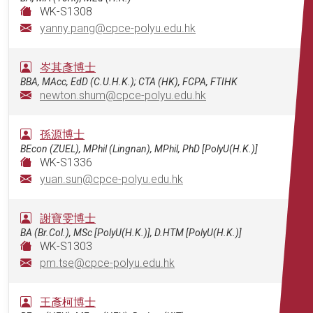
WK-S1308
yanny.pang@cpce-polyu.edu.hk
岑其彥博士
BBA, MAcc, EdD (C.U.H.K.); CTA (HK), FCPA, FTIHK
newton.shum@cpce-polyu.edu.hk
孫源博士
BEcon (ZUEL), MPhil (Lingnan), MPhil, PhD [PolyU(H.K.)]
WK-S1336
yuan.sun@cpce-polyu.edu.hk
謝寶雯博士
BA (Br.Col.), MSc [PolyU(H.K.)], D.HTM [PolyU(H.K.)]
WK-S1303
pm.tse@cpce-polyu.edu.hk
王彥柯博士