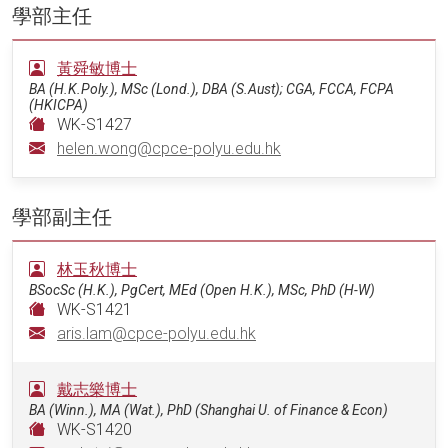
學部主任
黃舜敏博士
BA (H.K.Poly.), MSc (Lond.), DBA (S.Aust); CGA, FCCA, FCPA
(HKICPA)
WK-S1427
helen.wong@cpce-polyu.edu.hk
學部副主任
林玉秋博士
BSocSc (H.K.), PgCert, MEd (Open H.K.), MSc, PhD (H-W)
WK-S1421
aris.lam@cpce-polyu.edu.hk
戴志樂博士
BA (Winn.), MA (Wat.), PhD (Shanghai U. of Finance & Econ)
WK-S1420