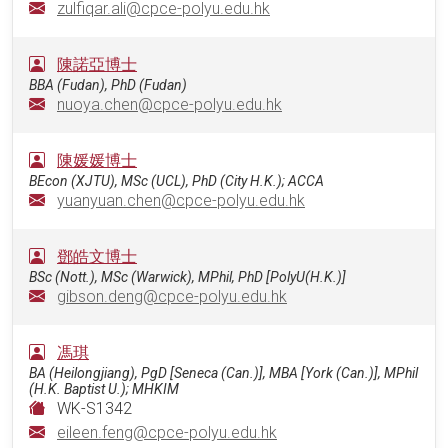
zulfiqar.ali@cpce-polyu.edu.hk
陳諾亞博士
BBA (Fudan), PhD (Fudan)
nuoya.chen@cpce-polyu.edu.hk
陳媛媛博士
BEcon (XJTU), MSc (UCL), PhD (City H.K.); ACCA
yuanyuan.chen@cpce-polyu.edu.hk
鄧皓文博士
BSc (Nott.), MSc (Warwick), MPhil, PhD [PolyU(H.K.)]
gibson.deng@cpce-polyu.edu.hk
馮琪
BA (Heilongjiang), PgD [Seneca (Can.)], MBA [York (Can.)], MPhil
(H.K. Baptist U.); MHKIM
WK-S1342
eileen.feng@cpce-polyu.edu.hk