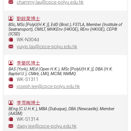
chammy.lau@cpce-polyu.edu.hk
劉鋭業博士
BSc, MSc [PolyU(H.K.)], EdD (Brist.); FSTLA, Member (Institute of
Seatransport), CMILT, MHKEnv (HKIOE), REnv (HKIOE), CEP®
(ICSD)
WK-N304d
yuiyip.lau@cpce-polyu.edu.hk
李樂民博士
BAS (York), MEd (Open H.K.), MSc [PolyU(H.K.)], DBA (H.K.
Baptist U.); CMktr, LMQ, MCIM, NMMQ
WK-S1311
joseph.lee@cpce-polyu.edu.hk
李雪梅博士
BEng (C.U.H.K.), MBA (Dubuque), DBA (Newcastle); Member
(AASM)
WK-S1314
daisy.lee@cpce-polyu.edu.hk