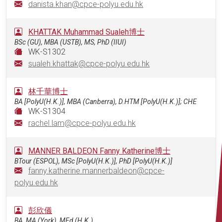
danista.khan@cpce-polyu.edu.hk
KHATTAK Muhammad Sualeh博士
BSc (GU), MBA (USTB), MS, PhD (IIUI)
WK-S1302
sualeh.khattak@cpce-polyu.edu.hk
林千華博士
BA [PolyU(H.K.)], MBA (Canberra), D.HTM [PolyU(H.K.)]; CHE
WK-S1304
rachel.lam@cpce-polyu.edu.hk
MANNER BALDEON Fanny Katherine博士
BTour (ESPOL), MSc [PolyU(H.K.)], PhD [PolyU(H.K.)]
fanny.katherine.mannerbaldeon@cpce-
polyu.edu.hk
彭欣儀
BA, MA (York), MEd (H.K.)