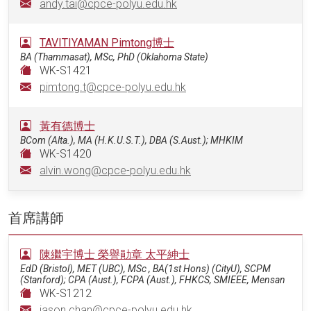
andy.tai@cpce-polyu.edu.hk
TAVITIYAMAN Pimtong博士
BA (Thammasat), MSc, PhD (Oklahoma State)
WK-S1421
pimtong.t@cpce-polyu.edu.hk
黃有德博士
BCom (Alta.), MA (H.K.U.S.T.), DBA (S.Aust.); MHKIM
WK-S1420
alvin.wong@cpce-polyu.edu.hk
首席講師
陳繼宇博士 榮譽勛章 太平紳士
EdD (Bristol), MET (UBC), MSc , BA(1st Hons) (CityU), SCPM
(Stanford); CPA (Aust.), FCPA (Aust.), FHKCS, SMIEEE, Mensan
WK-S1212
jason.chan@cpce-polyu.edu.hk