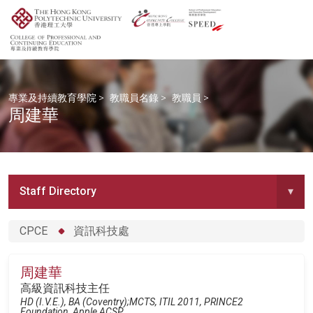
專業及持續教育學院
>
教職員名錄
>
教職員
>
周建華
Staff Directory
▾
CPCE
資訊科技處
周建華
高級資訊科技主任
HD (I.V.E.), BA (Coventry);MCTS, ITIL 2011, PRINCE2
Foundation, Apple ACSP