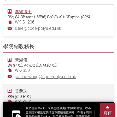
李穎博士
BSc, BA (W.Aust.), MPhil, PhD (H.K.); CPsychol (BPS)
WK-S1206
s.lee@cpce-polyu.edu.hk
學院副教務長
黃淑儀
BA (H.K.), AdvDip [I.A.M.(U.K.)]
WK-S501
joanne.wong@cpce-polyu.edu.hk
黃蓉珠
BBA (C.U.H.K.)
WK-S501
cass.wong@cpce-polyu.edu.hk
我們使用 Cookie 來為您提供更好的網站體驗。在不
更改隱私權設定的情況下繼續瀏覽網站，即表示您同
頁頂
接受
意我們使用 Cookie。欲了解更多信息，請參閱我們