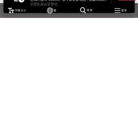
的隱私權政策聲明。
持續教育高級顧問
字體大小
繁
搜尋
選單
鄒兆鵬博士
BA (Lingnan); MA (Leic.); PhD (Leic.)
WK-N301
keith.chau@cpce-polyu.edu.hk
張晉元博士
BSc (Br.Col.), MSc (C.U.H.K.), EdD (Brist.); FACHSM, FHKCHSE
simon.cheung@cpce-polyu.edu.hk
培訓顧問
SEXTON, Matthew
BA (Wales), MA (Wales); RSA/Cambridge DipTEFLA
WK-N301
matthew.sexton@cpce-polyu.edu.hk