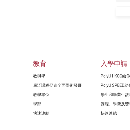
教育
入學申請
教與學
PolyU HKCC
廣泛課程促進全面學術發展
PolyU SPEE
教學單位
學生和畢業生故
學部
課程、學費及獎
快速連結
快速連結