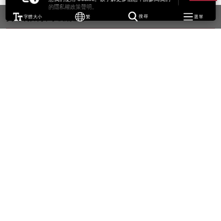
的隱私權政策聲明。
持續教育高級顧問
字體大小
繁
搜尋
選單
鄒兆鵬博士
BA (Lingnan); MA (Leic.); PhD (Leic.)
WK-N301
keith.chau@cpce-polyu.edu.hk
張晉元博士
BSc (Br.Col.), MSc (C.U.H.K.), EdD (Brist.); FACHSM, FHKCHSE
simon.cheung@cpce-polyu.edu.hk
培訓顧問
SEXTON, Matthew
BA (Wales), MA (Wales); RSA/Cambridge DipTEFLA
WK-N301
matthew.sexton@cpce-polyu.edu.hk