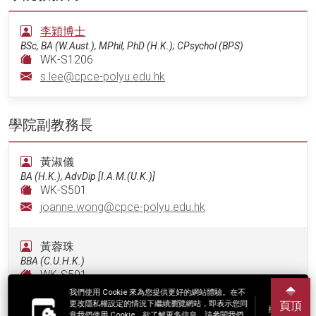
李穎博士
BSc, BA (W.Aust.), MPhil, PhD (H.K.); CPsychol (BPS)
WK-S1206
s.lee@cpce-polyu.edu.hk
學院副教務長
黃淑儀
BA (H.K.), AdvDip [I.A.M.(U.K.)]
WK-S501
joanne.wong@cpce-polyu.edu.hk
黃蓉珠
BBA (C.U.H.K.)
WK-S501
cass.wong@cpce-polyu.edu.hk
我們使用 Cookie 來為您提供更好的網站體驗。在不
更改隱私權設定的情況下繼續瀏覽網站，即表示您同
頁頂
接受
意我們使用 Cookie。欲了解更多信息，請參閱我們