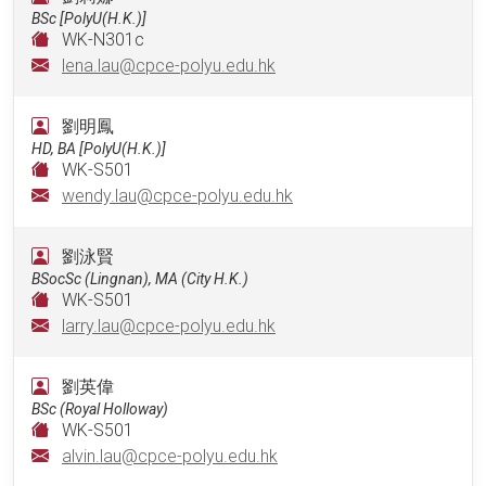
BSc [PolyU(H.K.)]
WK-N301c
lena.lau@cpce-polyu.edu.hk
劉明鳳
HD, BA [PolyU(H.K.)]
WK-S501
wendy.lau@cpce-polyu.edu.hk
劉泳賢
BSocSc (Lingnan), MA (City H.K.)
WK-S501
larry.lau@cpce-polyu.edu.hk
劉英偉
BSc (Royal Holloway)
WK-S501
alvin.lau@cpce-polyu.edu.hk