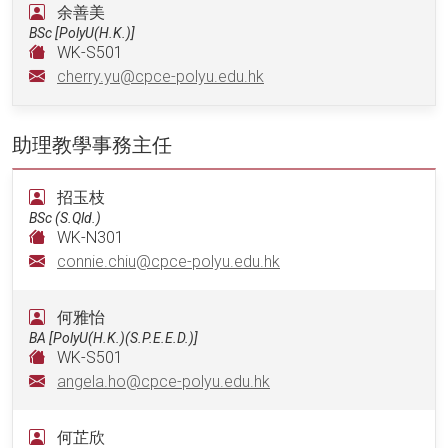
余善美
BSc [PolyU(H.K.)]
WK-S501
cherry.yu@cpce-polyu.edu.hk
助理教學事務主任
招玉枝
BSc (S.Qld.)
WK-N301
connie.chiu@cpce-polyu.edu.hk
何雅怡
BA [PolyU(H.K.)(S.P.E.E.D.)]
WK-S501
angela.ho@cpce-polyu.edu.hk
何芷欣