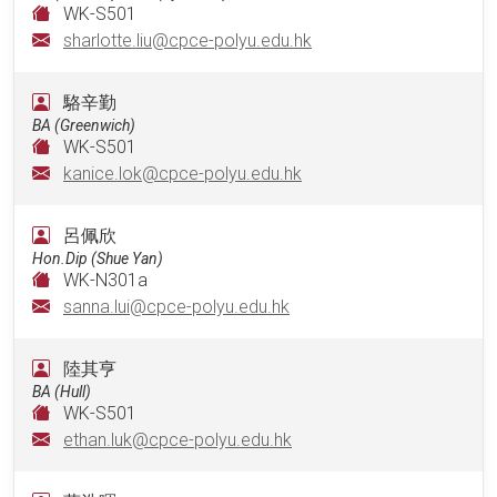
WK-S501
sharlotte.liu@cpce-polyu.edu.hk
駱辛勤
BA (Greenwich)
WK-S501
kanice.lok@cpce-polyu.edu.hk
呂佩欣
Hon.Dip (Shue Yan)
WK-N301a
sanna.lui@cpce-polyu.edu.hk
陸其亨
BA (Hull)
WK-S501
ethan.luk@cpce-polyu.edu.hk