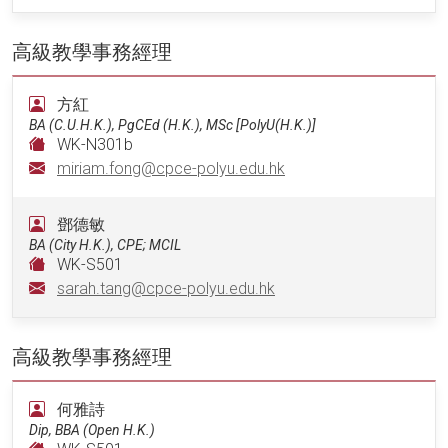
高級教學事務經理
方紅
BA (C.U.H.K.), PgCEd (H.K.), MSc [PolyU(H.K.)]
WK-N301b
miriam.fong@cpce-polyu.edu.hk
鄧德敏
BA (City H.K.), CPE; MCIL
WK-S501
sarah.tang@cpce-polyu.edu.hk
高級教學事務經理
何雅詩
Dip, BBA (Open H.K.)