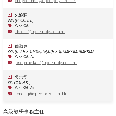
choyce.chan@cpce-polyu.edu.hk
朱婉莊
BBA (H.K.U.S.T.)
WK-S501
ida.chu@cpce-polyu.edu.hk
簡淑貞
BBA (C.U.H.K.), MSc [PolyU(H.K.)]; AMHKIM, AMHKMA
WK-S502c
josephine.kan@cpce-polyu.edu.hk
吳惠雯
BSc (C.U.H.K.)
WK-S502b
irene.ng@cpce-polyu.edu.hk
高級教學事務主任