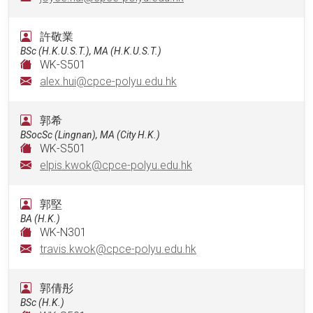
許敬業
BSc (H.K.U.S.T.), MA (H.K.U.S.T.)
WK-S501
alex.hui@cpce-polyu.edu.hk
郭希
BSocSc (Lingnan), MA (City H.K.)
WK-S501
elpis.kwok@cpce-polyu.edu.hk
郭堅
BA (H.K.)
WK-N301
travis.kwok@cpce-polyu.edu.hk
郭倩彤
BSc (H.K.)