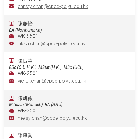
christy.chan@cpce-polyu.edu.hk
陳趣怡
BA (Northumbria)
WK-S501
nikka.chan@cpce-polyu.edu.hk
陳振華
BSc (C.U.H.K.), MStat (H.K.), MSc (UCL)
WK-S501
victor.chan@cpce-polyu.edu.hk
陳凱薇
MTeach (Monash), BA (ANU)
WK-S501
meisy.chan@cpce-polyu.edu.hk
陳康喬