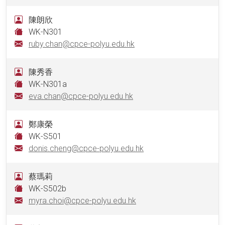
陳朗欣
WK-N301
ruby.chan@cpce-polyu.edu.hk
陳秀香
WK-N301a
eva.chan@cpce-polyu.edu.hk
鄭康榮
WK-S501
donis.cheng@cpce-polyu.edu.hk
蔡瑪莉
WK-S502b
myra.choi@cpce-polyu.edu.hk