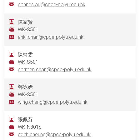
cannes.au@cpce-polyu.edu.hk
陳家賢
WK-S501
anki.chan@cpce-polyu.edu.hk
陳綺雯
WK-S501
carmen.chan@cpce-polyu.edu.hk
鄭詠嫦
WK-S501
wing.cheng@cpce-polyu.edu.hk
張佩芬
WK-N301c
edith.cheung@cpce-polyu.edu.hk