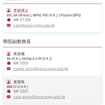
李穎博士
BSc, BA (W.Aust.), MPhil, PhD (H.K.); CPsychol (BPS)
WK-S1206
s.lee@cpce-polyu.edu.hk
學院副教務長
黃淑儀
BA (H.K.), AdvDip [I.A.M.(U.K.)]
WK-S501
joanne.wong@cpce-polyu.edu.hk
黃蓉珠
BBA (C.U.H.K.)
WK-S501
cass.wong@cpce-polyu.edu.hk