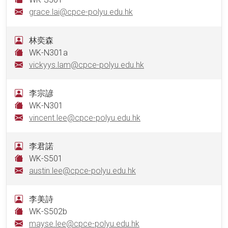
grace.lai@cpce-polyu.edu.hk
林奕森
WK-N301a
vickyys.lam@cpce-polyu.edu.hk
李宗諺
WK-N301
vincent.lee@cpce-polyu.edu.hk
李君諾
WK-S501
austin.lee@cpce-polyu.edu.hk
李美詩
WK-S502b
mayse.lee@cpce-polyu.edu.hk