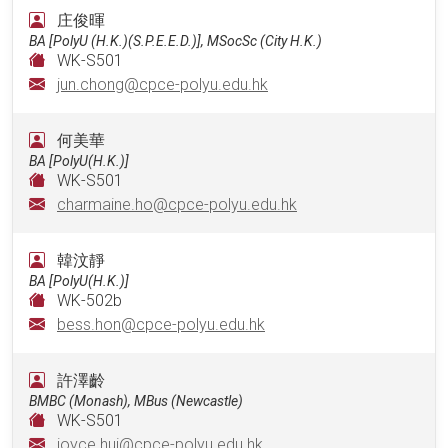
庄俊暉
BA [PolyU (H.K.)(S.P.E.E.D.)], MSocSc (City H.K.)
WK-S501
jun.chong@cpce-polyu.edu.hk
何美華
BA [PolyU(H.K.)]
WK-S501
charmaine.ho@cpce-polyu.edu.hk
韓汶靜
BA [PolyU(H.K.)]
WK-502b
bess.hon@cpce-polyu.edu.hk
許澤齡
BMBC (Monash), MBus (Newcastle)
WK-S501
joyce.hui@cpce-polyu.edu.hk