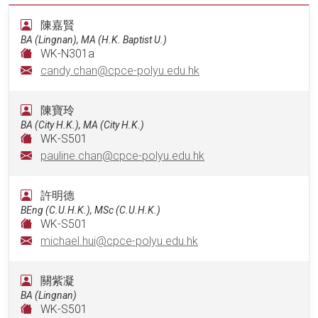
陳嘉賢
BA (Lingnan), MA (H.K. Baptist U.)
WK-N301a
candy.chan@cpce-polyu.edu.hk
陳寶玲
BA (City H.K.), MA (City H.K.)
WK-S501
pauline.chan@cpce-polyu.edu.hk
許明德
BEng (C.U.H.K.), MSc (C.U.H.K.)
WK-S501
michael.hui@cpce-polyu.edu.hk
關紫凝
BA (Lingnan)
WK-S501