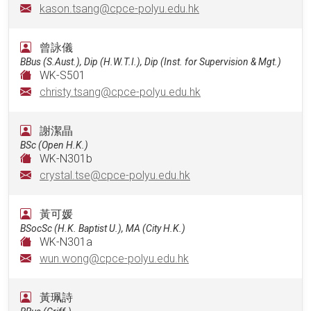
kason.tsang@cpce-polyu.edu.hk
曾詠儀
BBus (S.Aust.), Dip (H.W.T.I.), Dip (Inst. for Supervision & Mgt.)
WK-S501
christy.tsang@cpce-polyu.edu.hk
謝潔晶
BSc (Open H.K.)
WK-N301b
crystal.tse@cpce-polyu.edu.hk
黃可媛
BSocSc (H.K. Baptist U.), MA (City H.K.)
WK-N301a
wun.wong@cpce-polyu.edu.hk
黃珮詩