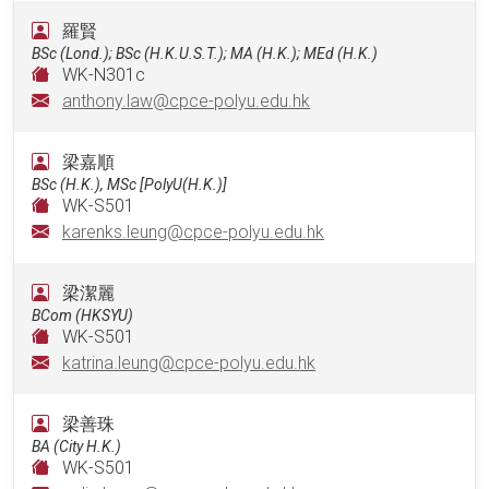
羅賢
BSc (Lond.); BSc (H.K.U.S.T.); MA (H.K.); MEd (H.K.)
WK-N301c
anthony.law@cpce-polyu.edu.hk
梁嘉順
BSc (H.K.), MSc [PolyU(H.K.)]
WK-S501
karenks.leung@cpce-polyu.edu.hk
梁潔麗
BCom (HKSYU)
WK-S501
katrina.leung@cpce-polyu.edu.hk
梁善珠
BA (City H.K.)
WK-S501