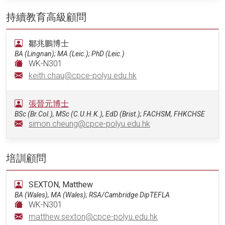
持續教育高級顧問
鄒兆鵬博士
BA (Lingnan); MA (Leic.); PhD (Leic.)
WK-N301
keith.chau@cpce-polyu.edu.hk
張晉元博士
BSc (Br.Col.), MSc (C.U.H.K.), EdD (Brist.); FACHSM, FHKCHSE
simon.cheung@cpce-polyu.edu.hk
培訓顧問
SEXTON, Matthew
BA (Wales), MA (Wales); RSA/Cambridge DipTEFLA
WK-N301
matthew.sexton@cpce-polyu.edu.hk