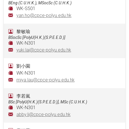
BEng (C.U.H.K.), MSocSc (C.U.H.K.)
WK-S501
yan.ho@cpce-polyu.edu.hk
黎敏瑜
BSocSc [PolyU(H.K.)(S.P.E.E.D.)]
WK-N301
yuki.lai@cpce-polyu.edu.hk
劉小園
WK-N301
miya.lau@cpce-polyu.edu.hk
李若嵐
BSc [PolyU(H.K.)(S.P.E.E.D.)], MSc (C.U.H.K.)
WK-N301
abby.li@cpce-polyu.edu.hk