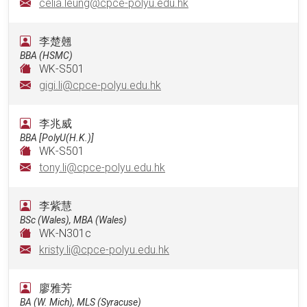
celia.leung@cpce-polyu.edu.hk
李楚翹
BBA (HSMC)
WK-S501
gigi.li@cpce-polyu.edu.hk
李兆威
BBA [PolyU(H.K.)]
WK-S501
tony.li@cpce-polyu.edu.hk
李紫慧
BSc (Wales), MBA (Wales)
WK-N301c
kristy.li@cpce-polyu.edu.hk
廖雅芳
BA (W. Mich), MLS (Syracuse)