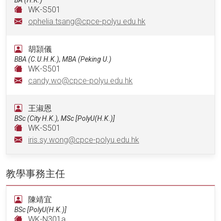
WK-S501
ophelia.tsang@cpce-polyu.edu.hk
胡頴儀
BBA (C.U.H.K.), MBA (Peking U.)
WK-S501
candy.wo@cpce-polyu.edu.hk
王淑恩
BSc (City H.K.), MSc [PolyU(H.K.)]
WK-S501
iris.sy.wong@cpce-polyu.edu.hk
教學事務主任
陳靖宜
BSc [PolyU(H.K.)]
WK-N301a