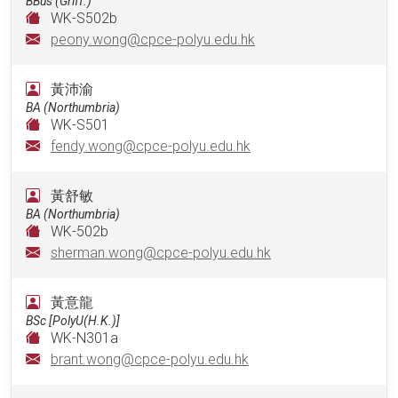
BBus (Griff.)
WK-S502b
peony.wong@cpce-polyu.edu.hk
黃沛渝
BA (Northumbria)
WK-S501
fendy.wong@cpce-polyu.edu.hk
黃舒敏
BA (Northumbria)
WK-502b
sherman.wong@cpce-polyu.edu.hk
黃意龍
BSc [PolyU(H.K.)]
WK-N301a
brant.wong@cpce-polyu.edu.hk