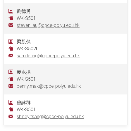
劉德勇
WK-S501
steven.lau@cpce-polyu.edu.hk
梁凱傑
WK-S502b
sam.leung@cpce-polyu.edu.hk
麥永揚
WK-S501
benny.mak@cpce-polyu.edu.hk
曾詠群
WK-S501
shirley.tsang@cpce-polyu.edu.hk