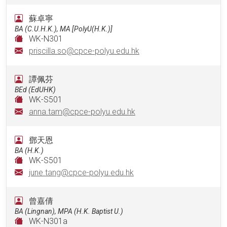
蘇卓寧
BA (C.U.H.K.), MA [PolyU(H.K.)]
WK-N301
priscilla.so@cpce-polyu.edu.hk
譚佩芬
BEd (EdUHK)
WK-S501
anna.tam@cpce-polyu.edu.hk
鄧天恩
BA (H.K.)
WK-S501
june.tang@cpce-polyu.edu.hk
曾嘉倩
BA (Lingnan), MPA (H.K. Baptist U.)
WK-N301a