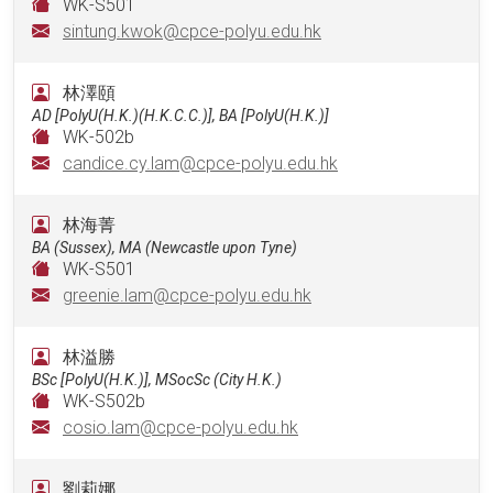
WK-S501
sintung.kwok@cpce-polyu.edu.hk
林澤頤
AD [PolyU(H.K.)(H.K.C.C.)], BA [PolyU(H.K.)]
WK-502b
candice.cy.lam@cpce-polyu.edu.hk
林海菁
BA (Sussex), MA (Newcastle upon Tyne)
WK-S501
greenie.lam@cpce-polyu.edu.hk
林溢勝
BSc [PolyU(H.K.)], MSocSc (City H.K.)
WK-S502b
cosio.lam@cpce-polyu.edu.hk
劉莉娜