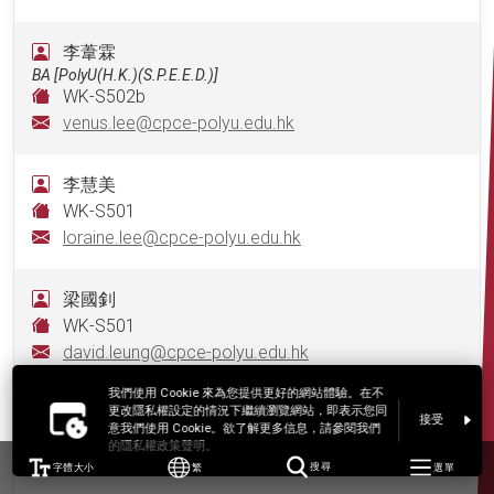
李葦霖
BA [PolyU(H.K.)(S.P.E.E.D.)]
WK-S502b
venus.lee@cpce-polyu.edu.hk
李慧美
WK-S501
loraine.lee@cpce-polyu.edu.hk
梁國釗
WK-S501
david.leung@cpce-polyu.edu.hk
我們使用 Cookie 來為您提供更好的網站體驗。在不
梁穎浠
更改隱私權設定的情況下繼續瀏覽網站，即表示您同
接受
意我們使用 Cookie。欲了解更多信息，請參閱我們
WK-S501
的隱私權政策聲明。
hilary.leung@cpce-polyu.edu.hk
字體大小
繁
搜尋
選單