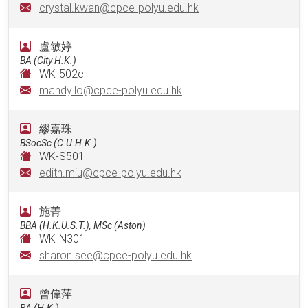
crystal.kwan@cpce-polyu.edu.hk
盧敏婷
BA (City H.K.)
WK-502c
mandy.lo@cpce-polyu.edu.hk
繆嘉珠
BSocSc (C.U.H.K.)
WK-S501
edith.miu@cpce-polyu.edu.hk
施菁
BBA (H.K.U.S.T.), MSc (Aston)
WK-N301
sharon.see@cpce-polyu.edu.hk
曾偉萍
BA (H.K.)