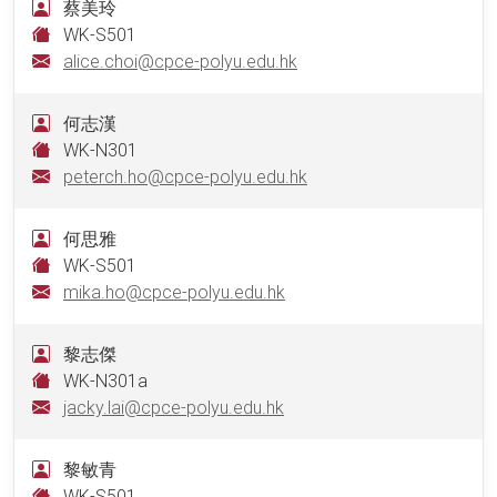
蔡美玲
WK-S501
alice.choi@cpce-polyu.edu.hk
何志漢
WK-N301
peterch.ho@cpce-polyu.edu.hk
何思雅
WK-S501
mika.ho@cpce-polyu.edu.hk
黎志傑
WK-N301a
jacky.lai@cpce-polyu.edu.hk
黎敏青
WK-S501