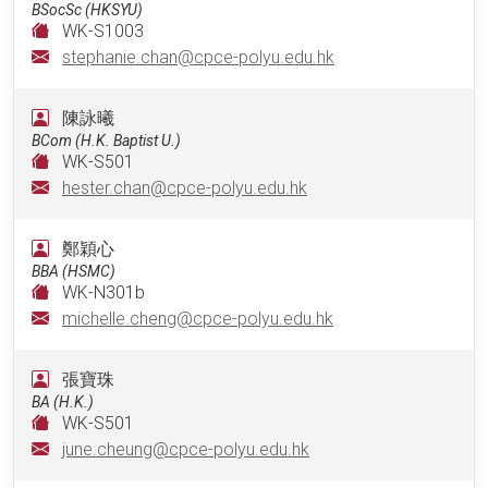
BSocSc (HKSYU)
WK-S1003
stephanie.chan@cpce-polyu.edu.hk
陳詠曦
BCom (H.K. Baptist U.)
WK-S501
hester.chan@cpce-polyu.edu.hk
鄭穎心
BBA (HSMC)
WK-N301b
michelle.cheng@cpce-polyu.edu.hk
張寶珠
BA (H.K.)
WK-S501
june.cheung@cpce-polyu.edu.hk