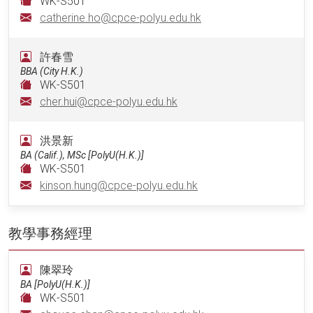
WK-S501
catherine.ho@cpce-polyu.edu.hk
許春雪
BBA (City H.K.)
WK-S501
cher.hui@cpce-polyu.edu.hk
洪景新
BA (Calif.), MSc [PolyU(H.K.)]
WK-S501
kinson.hung@cpce-polyu.edu.hk
教學事務經理
陳翠玲
BA [PolyU(H.K.)]
WK-S501