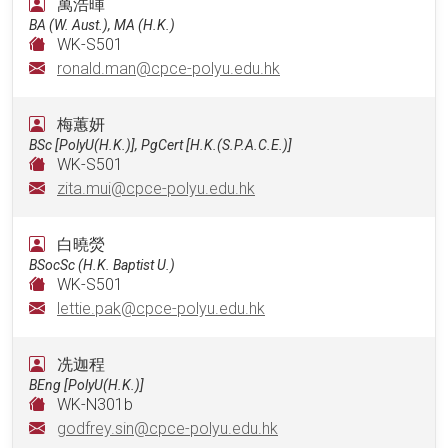
萬浩暉
BA (W. Aust.), MA (H.K.)
WK-S501
ronald.man@cpce-polyu.edu.hk
梅蕙妍
BSc [PolyU(H.K.)], PgCert [H.K.(S.P.A.C.E.)]
WK-S501
zita.mui@cpce-polyu.edu.hk
⽩曉熒
BSocSc (H.K. Baptist U.)
WK-S501
lettie.pak@cpce-polyu.edu.hk
冼迦程
BEng [PolyU(H.K.)]
WK-N301b
godfrey.sin@cpce-polyu.edu.hk