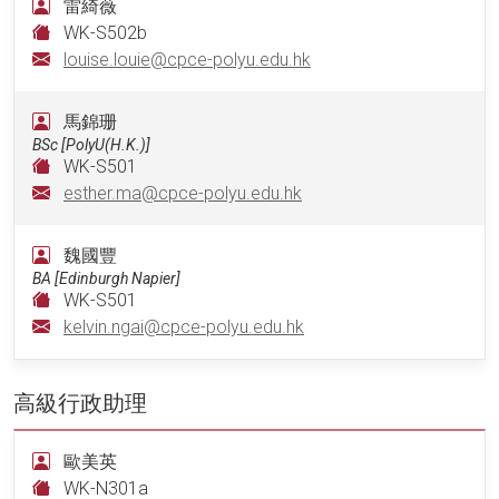
雷綺薇
WK-S502b
louise.louie@cpce-polyu.edu.hk
馬錦珊
BSc [PolyU(H.K.)]
WK-S501
esther.ma@cpce-polyu.edu.hk
魏國豐
BA [Edinburgh Napier]
WK-S501
kelvin.ngai@cpce-polyu.edu.hk
高級行政助理
歐美英
WK-N301a