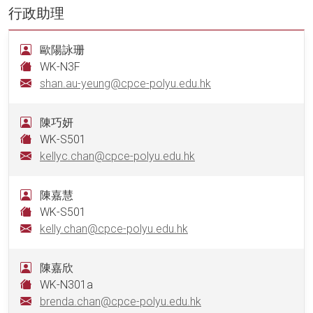
行政助理
歐陽詠珊
WK-N3F
shan.au-yeung@cpce-polyu.edu.hk
陳巧妍
WK-S501
kellyc.chan@cpce-polyu.edu.hk
陳嘉慧
WK-S501
kelly.chan@cpce-polyu.edu.hk
陳嘉欣
WK-N301a
brenda.chan@cpce-polyu.edu.hk