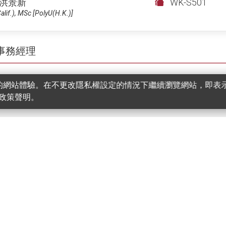
洪景新
WK-S501
alif.), MSc [PolyU(H.K.)]
事務經理
陳翠玲
WK-S501
更好的網站體驗。在不更改隱私權設定的情況下繼續瀏覽網站，即表示您
olyU(H.K.)]
政策聲明。
朱婉莊
WK-S501
H.K.U.S.T.)
簡淑貞
WK-S502c
(C.U.H.K.), MSc [PolyU(H.K.)]; AMHKIM,
KMA
吳惠雯
WK-S502b
C.U.H.K.)