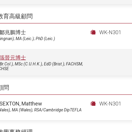
教育高級顧問
鄒兆鵬博士
WK-N301
ingnan); MA (Leic.); PhD (Leic.)
張晉元博士
Br.Col.), MSc (C.U.H.K.), EdD (Brist.); FACHSM,
CHSE
顧問
SEXTON, Matthew
WK-N301
Wales), MA (Wales); RSA/Cambridge DipTEFLA