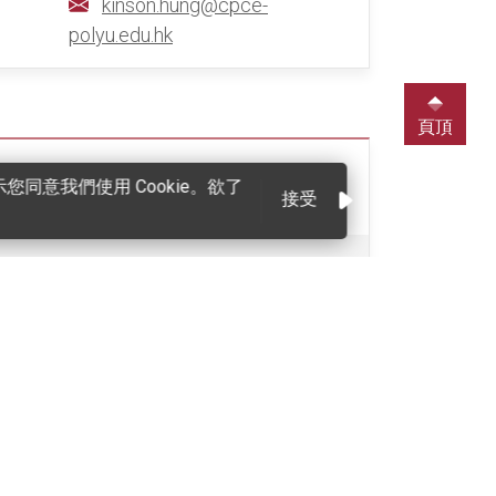
kinson.hung@cpce-
polyu.edu.hk
頁頂
choyce.chan@cpce-
同意我們使用 Cookie。欲了
接受
polyu.edu.hk
ida.chu@cpce-polyu.edu.hk
josephine.kan@cpce-
polyu.edu.hk
irene.ng@cpce-polyu.edu.hk