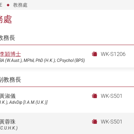
E
教務處
務處
教務長
李穎博士
WK-S1206
BA (W.Aust.), MPhil, PhD (H.K.); CPsychol (BPS)
副教務長
黃淑儀
WK-S501
.K.), AdvDip [I.A.M.(U.K.)]
黃蓉珠
WK-S501
(C.U.H.K.)