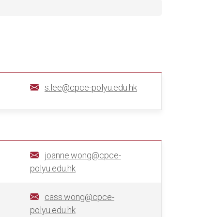
s.lee@cpce-polyu.edu.hk
joanne.wong@cpce-
polyu.edu.hk
cass.wong@cpce-
polyu.edu.hk