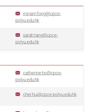
miriam.fong@cpce-
polyu.edu.hk
sarah.tang@cpce-
polyu.edu.hk
catherine.ho@cpce-
polyu.edu.hk
cher.hui@cpce-polyu.edu.hk