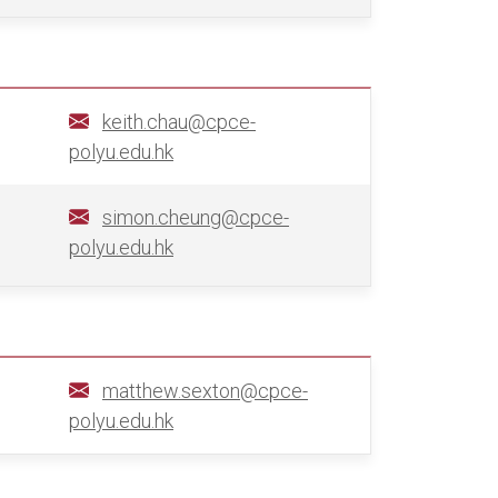
keith.chau@cpce-
polyu.edu.hk
simon.cheung@cpce-
polyu.edu.hk
matthew.sexton@cpce-
polyu.edu.hk