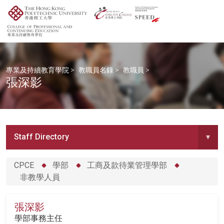
專業及持續教育學院
>
教職員名錄
>
教職員
>
張深影
Staff Directory
▾
CPCE
學部
工商及款待業管理學部
非教學人員
張深影
學部事務主任