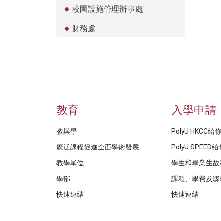
校園設施管理辦事處
財務處
教育
入學申請
教與學
PolyU HKCC
廣泛課程促進全面學術發展
PolyU SPEE
教學單位
學生和畢業生故
學部
課程、學費及獎
快速連結
快速連結