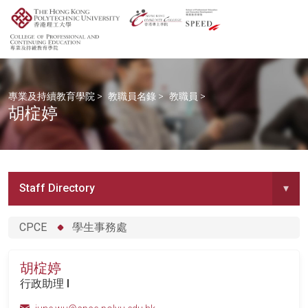
專業及持續教育學院
>
教職員名錄
>
教職員
>
胡椗婷
Staff Directory
▾
CPCE
學生事務處
胡椗婷
行政助理 I