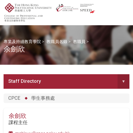
專業及持續教育學院
>
教職員名錄
>
教職員
>
余劍欣
Staff Directory
▾
CPCE
學生事務處
余劍欣
課程主任