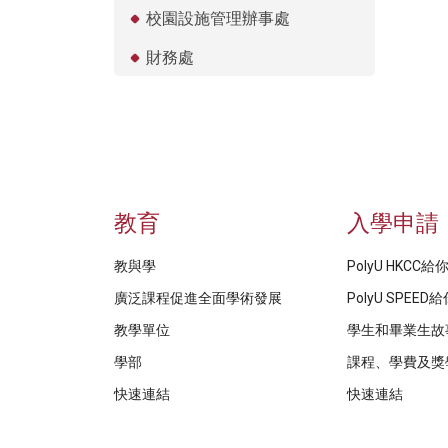
校園設施管理辦事處
財務處
教育
入學申請
教與學
PolyU HKCC
廣泛課程促進全面學術發展
PolyU SPEE
教學單位
學生和畢業生故
學部
課程、學費及獎
快速連結
快速連結