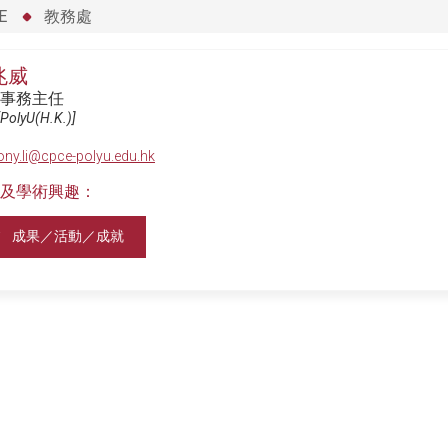
E
教務處
兆威
事務主任
PolyU(H.K.)]
ony.li@cpce-polyu.edu.hk
及學術興趣：
成果／活動／成就