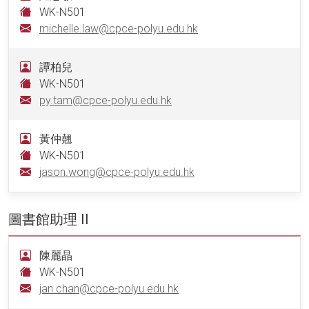
WK-N501
michelle.law@cpce-polyu.edu.hk
譚柏兒
WK-N501
py.tam@cpce-polyu.edu.hk
黃仲翹
WK-N501
jason.wong@cpce-polyu.edu.hk
圖書館助理 II
陳麗晶
WK-N501
jan.chan@cpce-polyu.edu.hk