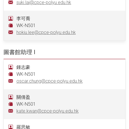
suki.lai@cpce-polyu.edu.hk
李可喬
WK-N501
hokiu.lee@cpce-polyu.edu.hk
圖書館助理 I
鍾志豪
WK-N501
oscar.chung@cpce-polyu.edu.hk
關倩盈
WK-N501
kate.kwan@cpce-polyu.edu.hk
羅思敏