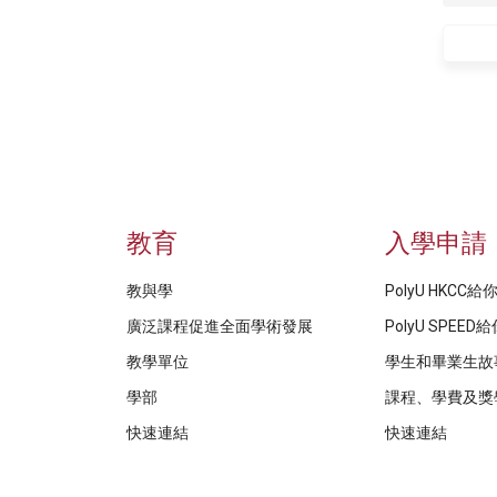
教育
入學申請
教與學
PolyU HKCC
廣泛課程促進全面學術發展
PolyU SPEE
教學單位
學生和畢業生故
學部
課程、學費及獎
快速連結
快速連結