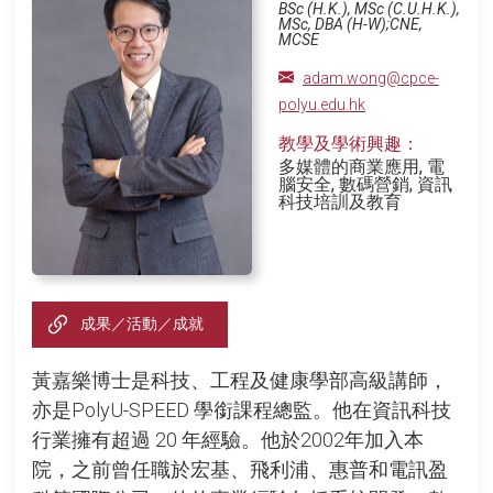
BSc (H.K.), MSc (C.U.H.K.),
MSc, DBA (H-W);CNE,
MCSE
adam.wong@cpce-
polyu.edu.hk
教學及學術興趣：
多媒體的商業應用, 電
腦安全, 數碼營銷, 資訊
科技培訓及教育
成果／活動／成就
黃嘉樂博士是科技、工程及健康學部高級講師，
亦是PolyU-SPEED 學銜課程總監。他在資訊科技
行業擁有超過 20 年經驗。他於2002年加入本
院，之前曾任職於宏基、飛利浦、惠普和電訊盈