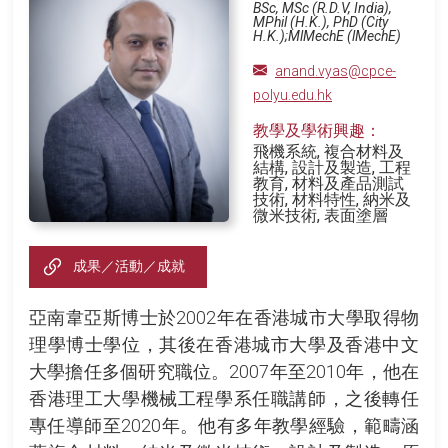
BSc, MSc (R.D.V, India),
MPhil (H.K.), PhD (City
H.K.);MlMechE (lMechE)
anand.vyas@cpce-
polyu.edu.hk
教學及學術興趣：
飛機系統, 複合材料及
結構, 設計及製造, 工程
教育, 材料及產品測試
技術, 材料特性, 納米及
微米技術, 表面塗層
成果／活動／成就
亞南韋亞斯博士於2002年在香港城市大學取得物
理學博士學位，其後在香港城市大學及香港中文
大學擔任多個研究職位。2007年至2010年，他在
香港理工大學機械工程學系任職講師，之後轉任
專任導師至2020年。他有多年教學經驗，範疇涵