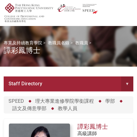
專業及持續教育學院
>
教職員名錄
>
教職員
>
譚彩鳳博士
Staff Directory
▾
SPEED
理大專業進修學院學銜課程
學部
語文及傳意學部
教學人員
譚彩鳳博士
高級講師