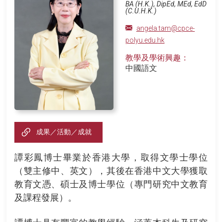
BA (H.K.), DipEd, MEd, EdD
(C.U.H.K.)
angela.tam@cpce-
polyu.edu.hk
教學及學術興趣：
中國語文
成果／活動／成就
譚彩鳳博士畢業於香港大學，取得文學士學位
（雙主修中、英文），其後在香港中文大學獲取
教育文憑、碩士及博士學位（專門研究中文教育
及課程發展）。