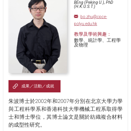
BEng (Peking U.), PhD
(H.K.U.S.T.)
bo.zhu@cpce-
polyu.edu.hk
教學及學術興趣：
數學、統計學、工程學
及物理
成果／活動／成就
朱波博士於2002年和2007年分別在北京大學力學
與工程科學系和香港科技大學機械工程系取得學
士和博士學位，其博士論文是關於紡織複合材料
的成型性研究。