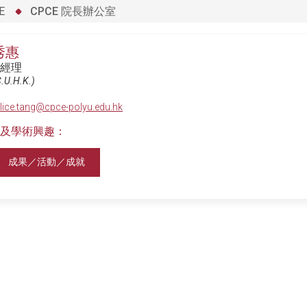
E
CPCE 院長辦公室
秀惠
經理
.U.H.K.)
lice.tang@cpce-polyu.edu.hk
及學術興趣：
成果／活動／成就