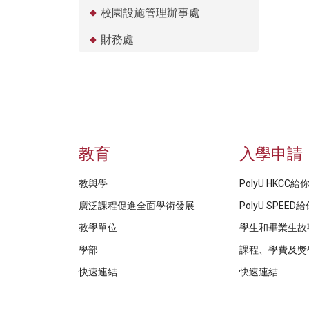
校園設施管理辦事處
財務處
教育
入學申請
教與學
PolyU HKCC
廣泛課程促進全面學術發展
PolyU SPEE
教學單位
學生和畢業生故
學部
課程、學費及獎
快速連結
快速連結