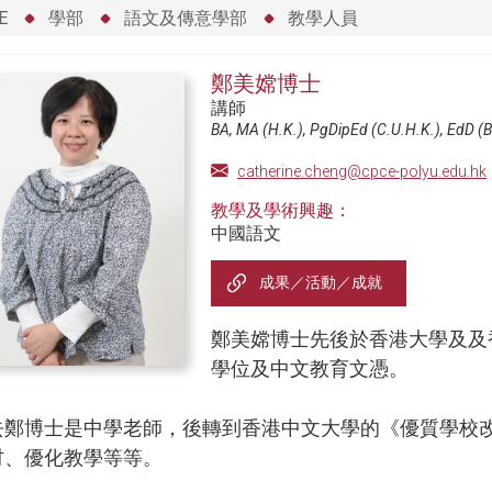
E
學部
語文及傳意學部
教學人員
鄭美嫦博士
講師
BA, MA (H.K.), PgDipEd (C.U.H.K.), EdD (Br
catherine.cheng@cpce-polyu.edu.hk
教學及學術興趣：
中國語文
成果／活動／成就
鄭美嫦博士先後於香港大學及及
學位及中文教育文憑。
去鄭博士是中學老師，後轉到香港中文大學的《優質學校
材、優化教學等等。