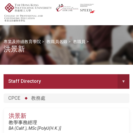
專業及持續教育學院
>
教職員名錄
>
教職員
>
洪景新
Staff Directory
▾
CPCE
教務處
洪景新
教學事務經理
BA (Calif.), MSc [PolyU(H.K.)]