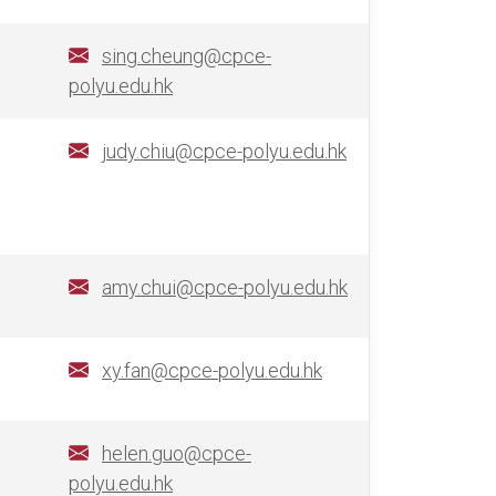
sing.cheung@cpce-
polyu.edu.hk
judy.chiu@cpce-polyu.edu.hk
amy.chui@cpce-polyu.edu.hk
xy.fan@cpce-polyu.edu.hk
helen.guo@cpce-
polyu.edu.hk