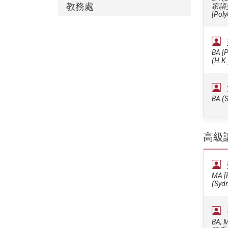
教務處
家語
[Poly
BA [P
(H.K.
BA (S
高級
MA [P
(Sydn
BA, M