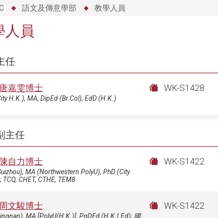
C
語文及傳意學部
教學人員
學人員
主任
唐嘉雯博士
WK-S1428
ity H.K.), MA, DipEd (Br.Col), EdD (H.K.)
副主任
陳自力博士
WK-S1422
uizhou), MA (Northwestern PolyU), PhD (City
); TCQ, CHET, CTHE, TEM8
周文駿博士
WK-S1422
ingnan), MA [PolyU(H.K.)], PgDEd (H.K.I.Ed); 國