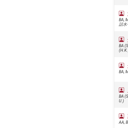
BA, 
話水
BA (S
(H.K.
BA, M
BA (S
U.)
AA, B