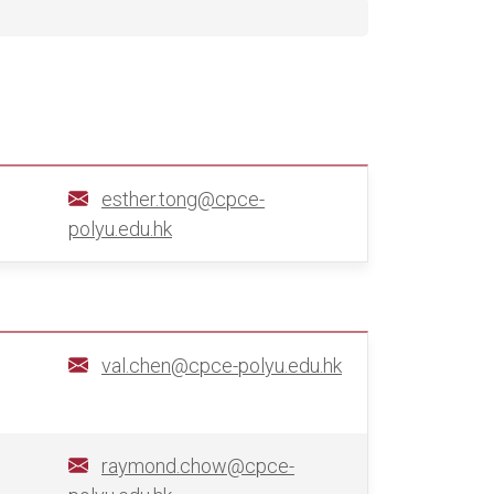
esther.tong@cpce-
polyu.edu.hk
val.chen@cpce-polyu.edu.hk
raymond.chow@cpce-