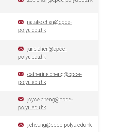
natalie.chan@cpce-
polyu.edu.hk
june.chen@cpce-
polyu.edu.hk
catherine.cheng@cpce-
polyu.edu.hk
joyce.cheng@cpce-
polyu.edu.hk
j.cheung@cpce-polyu.edu.hk