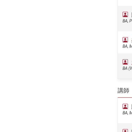
BA, P
BA, 
BA (W
講師
BA, M