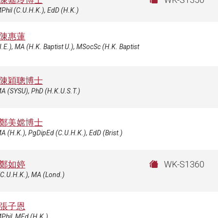
Phil (C.U.H.K.), EdD (H.K.)
陳惠蓮
.E.), MA (H.K. Baptist U.), MSocSc (H.K. Baptist
陳穎聰博士
A (SYSU), PhD (H.K.U.S.T.)
鄭美嫦博士
A (H.K.), PgDipEd (C.U.H.K.), EdD (Brist.)
鄭如婷
WK-S1360
C.U.H.K.), MA (Lond.)
張子恩
Phil, MEd (H.K.)