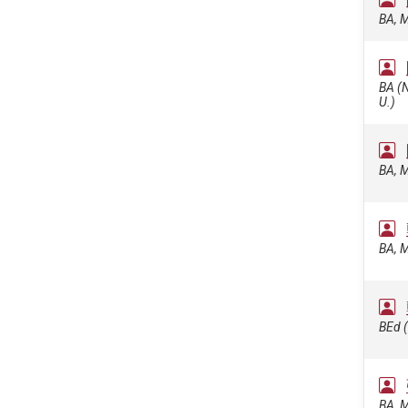
BA, M
BA (N
U.)
BA, M
BA, M
BEd (
BA, M