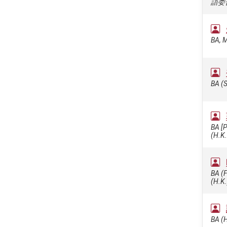
語委
BA, M
BA (
BA [P
(H.K.
BA (F
(H.
BA (H