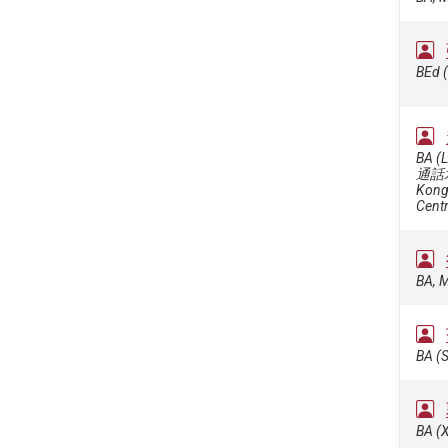
BEd 
BA (L
通話水平
Kong
Cent
BA, M
BA (S
BA (X