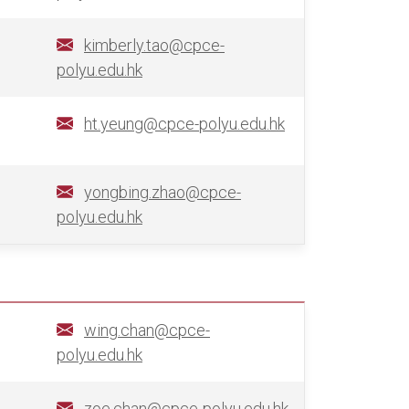
kimberly.tao@cpce-
polyu.edu.hk
ht.yeung@cpce-polyu.edu.hk
yongbing.zhao@cpce-
polyu.edu.hk
wing.chan@cpce-
polyu.edu.hk
zoe.chan@cpce-polyu.edu.hk