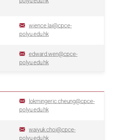
polyu.edu.hk
wience.lai@cpce-
polyu.edu.hk
edward.wen@cpce-
polyu.edu.hk
lokmingeric.cheung@cpce-
polyu.edu.hk
waiyuk.choi@cpce-
polyu.edu.hk