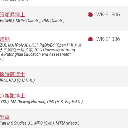
張頌昇博士
WK-S1306
(EdUHK), MPhil (Camb.), PhD (Camb.)
趙勤
WK-S1336
ZU), MA [PolyU(H.K.)], PgDipEd (Open H.K.); 普
測試(一級乙等) (City University of Hong
 & Putonghua Education and Assessment
re)
徐詩茵博士
Phil, PhD (C.U.H.K.)
范旭艷博士
YSU), MA (Beijing Normal), PhD (H.K. Baptist U.)
郭華
i'an Int'l Studies U.), MPC (Syd.), MT&I (Macq.)