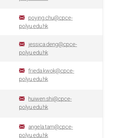
poying.chu@cpce-
polyu.edu.hk
jessica.deng@cpce-
polyu.edu.hk
frieda.kwok@cpce-
polyu.edu.hk
huiwen.shi@cpce-
polyu.edu.hk
angela.tam@cpce-
polyu.edu.hk