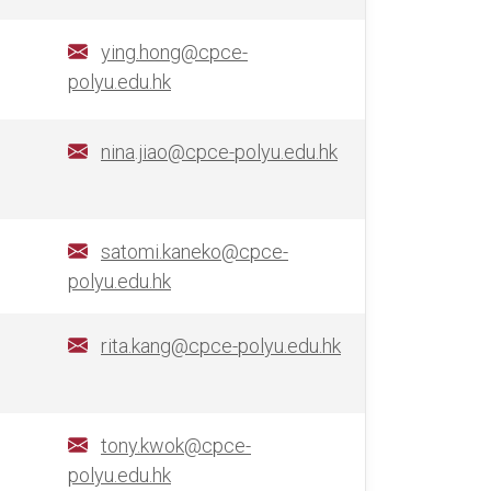
ying.hong@cpce-
polyu.edu.hk
nina.jiao@cpce-polyu.edu.hk
satomi.kaneko@cpce-
polyu.edu.hk
rita.kang@cpce-polyu.edu.hk
tony.kwok@cpce-
polyu.edu.hk