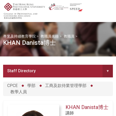
專業及持續教育學院
>
教職員名錄
>
教職員
>
KHAN Danista博士
Staff Directory
▾
CPCE
學部
工商及款待業管理學部
教學人員
KHAN Danista博士
講師