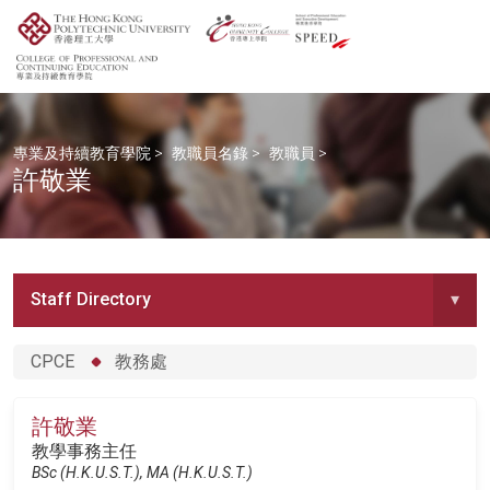
專業及持續教育學院
>
教職員名錄
>
教職員
>
許敬業
Staff Directory
▾
CPCE
教務處
許敬業
教學事務主任
BSc (H.K.U.S.T.), MA (H.K.U.S.T.)