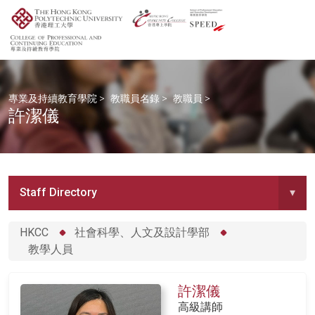
專業及持續教育學院
>
教職員名錄
>
教職員
>
許潔儀
Staff Directory
▾
HKCC
社會科學、人文及設計學部
教學人員
許潔儀
高級講師