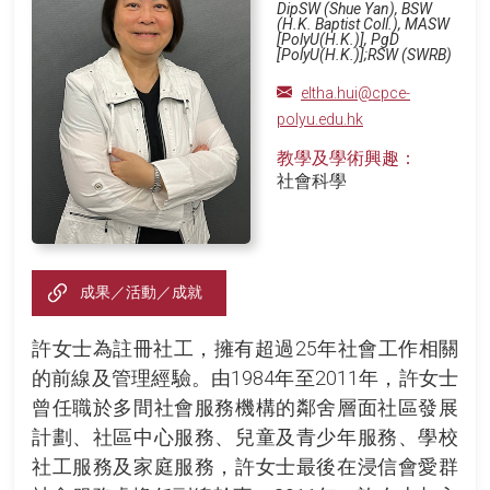
DipSW (Shue Yan), BSW
(H.K. Baptist Coll.), MASW
[PolyU(H.K.)], PgD
[PolyU(H.K.)];RSW (SWRB)
eltha.hui@cpce-
polyu.edu.hk
教學及學術興趣：
社會科學
成果／活動／成就
許女士為註冊社工，擁有超過25年社會工作相關
的前線及管理經驗。由1984年至2011年，許女士
曾任職於多間社會服務機構的鄰舍層面社區發展
計劃、社區中心服務、兒童及青少年服務、學校
社工服務及家庭服務，許女士最後在浸信會愛群