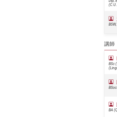
Dip, 
(C.U.
BSW,
講師
BSc 
(Lin
BSocS
BA (