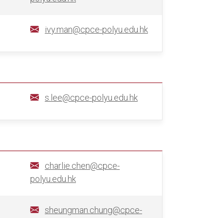
ivy.man@cpce-polyu.edu.hk
s.lee@cpce-polyu.edu.hk
charlie.chen@cpce-
polyu.edu.hk
sheungman.chung@cpce-