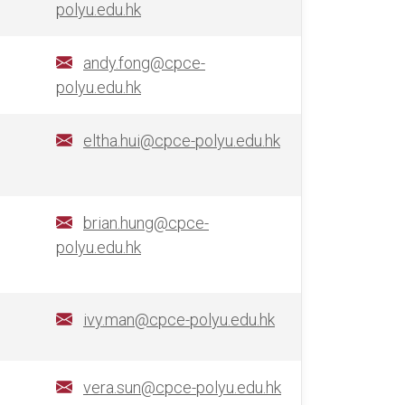
polyu.edu.hk
andy.fong@cpce-
polyu.edu.hk
eltha.hui@cpce-polyu.edu.hk
brian.hung@cpce-
polyu.edu.hk
ivy.man@cpce-polyu.edu.hk
vera.sun@cpce-polyu.edu.hk