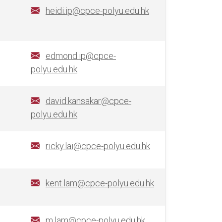
heidi.ip@cpce-polyu.edu.hk
edmond.ip@cpce-
polyu.edu.hk
david.kansakar@cpce-
polyu.edu.hk
ricky.lai@cpce-polyu.edu.hk
kent.lam@cpce-polyu.edu.hk
m.lam@cpce-polyu.edu.hk