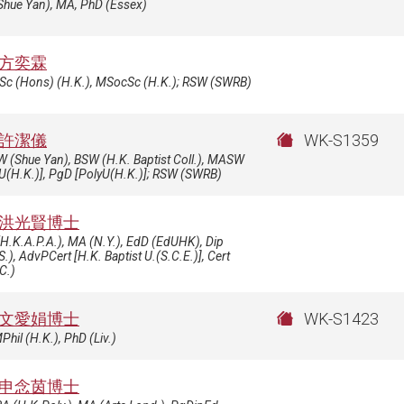
Shue Yan), MA, PhD (Essex)
方奕霖
Sc (Hons) (H.K.), MSocSc (H.K.); RSW (SWRB)
許潔儀
WK-S1359
 (Shue Yan), BSW (H.K. Baptist Coll.), MASW
U(H.K.)], PgD [PolyU(H.K.)]; RSW (SWRB)
洪光賢博士
H.K.A.P.A.), MA (N.Y.), EdD (EdUHK), Dip
S.), AdvPCert [H.K. Baptist U.(S.C.E.)], Cert
C.)
文愛娟博士
WK-S1423
Phil (H.K.), PhD (Liv.)
申念茵博士