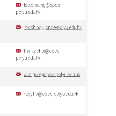
leo.cheung@cpce-
polyu.edu.hk
mk.ching@cpce-polyu.edu.hk
franky.choi@cpce-
polyu.edu.hk
xilin.guo@cpce-polyu.edu.hk
ruby.ho@cpce-polyu.edu.hk