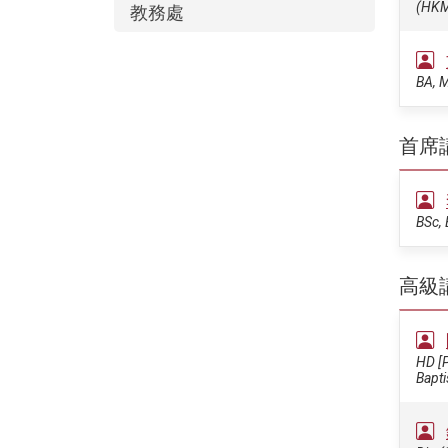
(HK
教務處
BA, M
首席
BSc, 
高級
HD [P
Bapti