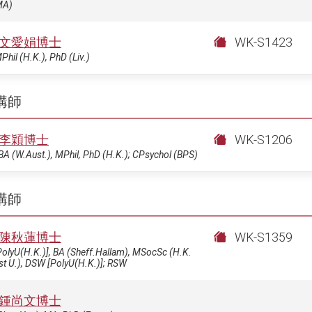
MA)
文愛娟博士
WK-S1423
Phil (H.K.), PhD (Liv.)
講師
李穎博士
WK-S1206
BA (W.Aust.), MPhil, PhD (H.K.); CPsychol (BPS)
講師
陳秋蓮博士
WK-S1359
olyU(H.K.)], BA (Sheff.Hallam), MSocSc (H.K.
st U.), DSW [PolyU(H.K.)]; RSW
鍾尚文博士