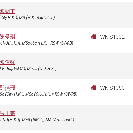
陳朗丰
City H.K.), MA (H.K. Baptist U.)
陳曼琪
WK-S1332
PolyU(H.K.)], MSocSc (H.K.); RSW (SWRB)
陳偉強
.K. Baptist U.), MPhil (C.U.H.K.)
鄭燕珊
WK-S1360
c (City H.K.), MSc (C.U.H.K.); RSW (SWRB)
張士宗
olyU(H.K.)], MFA (RMIT), MA (Arts Lond.)