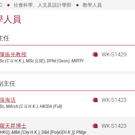
C
社會科學、人文及設計學部
教學人員
學人員
主任
陳振光教授
WK-S1429
c (C.U.H.K.), MSc (LSE), DPhil (Oxon); MRTPI
副主任
張海活
WK-S1423
c, MArch (C.U.H.K.); HKIDA (Full)
羅天昇博士
WK-S1423
HKU), MBA (City H.K.), DBA [PolyU(H.K.)]; PMgr