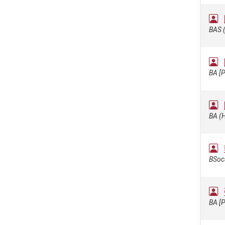
BAS (
BA [
BA (H
BSocS
BA [P