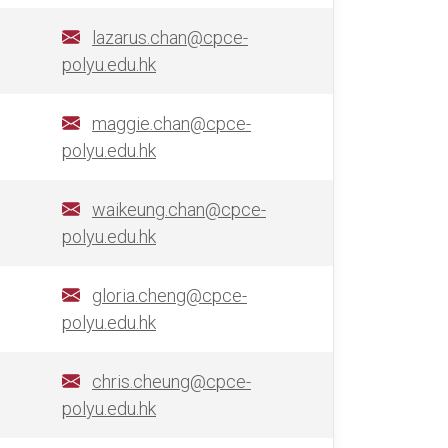
lazarus.chan@cpce-
polyu.edu.hk
maggie.chan@cpce-
polyu.edu.hk
waikeung.chan@cpce-
polyu.edu.hk
gloria.cheng@cpce-
polyu.edu.hk
chris.cheung@cpce-
polyu.edu.hk