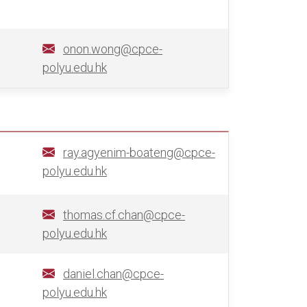
onon.wong@cpce-
polyu.edu.hk
ray.agyenim-boateng@cpce-
polyu.edu.hk
thomas.cf.chan@cpce-
polyu.edu.hk
daniel.chan@cpce-
polyu.edu.hk