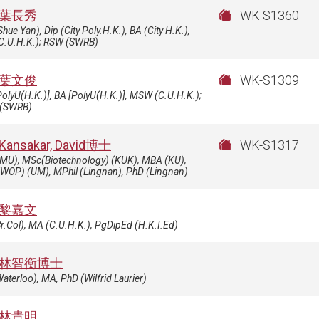
葉長秀
WK-S1360
Shue Yan), Dip (City Poly.H.K.), BA (City H.K.),
C.U.H.K.); RSW (SWRB)
葉文俊
WK-S1309
olyU(H.K.)], BA [PolyU(H.K.)], MSW (C.U.H.K.);
(SWRB)
Kansakar, David博士
WK-S1317
(MU), MSc(Biotechnology) (KUK), MBA (KU),
WOP) (UM), MPhil (Lingnan), PhD (Lingnan)
黎嘉文
r.Col), MA (C.U.H.K.), PgDipEd (H.K.I.Ed)
林智衡博士
aterloo), MA, PhD (Wilfrid Laurier)
林貴明