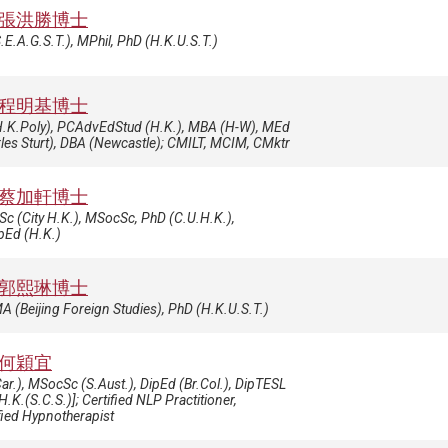
張洪勝博士
.E.A.G.S.T.), MPhil, PhD (H.K.U.S.T.)
程明基博士
H.K.Poly), PCAdvEdStud (H.K.), MBA (H-W), MEd
les Sturt), DBA (Newcastle); CMILT, MCIM, CMktr
蔡加軒博士
c (City H.K.), MSocSc, PhD (C.U.H.K.),
pEd (H.K.)
郭熙琳博士
A (Beijing Foreign Studies), PhD (H.K.U.S.T.)
何穎宜
ar.), MSocSc (S.Aust.), DipEd (Br.Col.), DipTESL
H.K.(S.C.S.)]; Certified NLP Practitioner,
fied Hypnotherapist