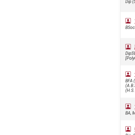
Dip (
BSoc
DipSW
[Poly
BFA (
(A.B.
(H.S.
BA, M