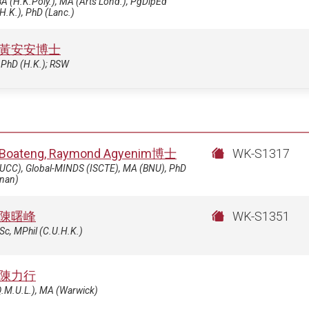
BA (H.K.Poly.), MA (Arts Lond.), PgDipEd
H.K.), PhD (Lanc.)
黃安安博士
 PhD (H.K.); RSW
Boateng, Raymond Agyenim博士
WK-S1317
(UCC), Global-MINDS (ISCTE), MA (BNU), PhD
gnan)
陳曙峰
WK-S1351
c, MPhil (C.U.H.K.)
陳力行
Q.M.U.L.), MA (Warwick)