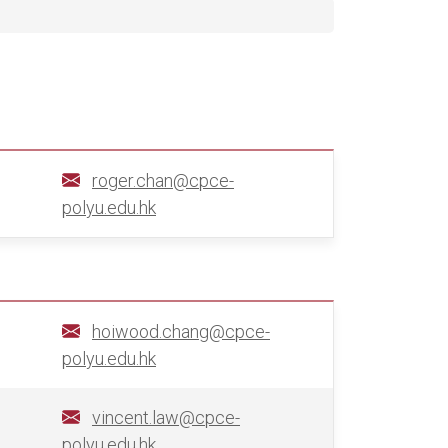
roger.chan@cpce-
polyu.edu.hk
hoiwood.chang@cpce-
polyu.edu.hk
vincent.law@cpce-
polyu.edu.hk