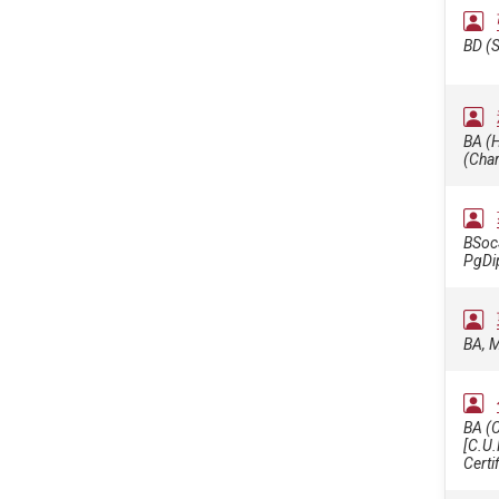
BD (S
BA (
(Char
BSocS
PgDi
BA, M
BA (C
[C.U.
Certi