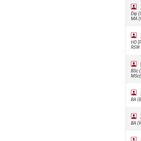
Dip (
MA (
HD [P
RSW 
BSc 
MSc(
BA (B
BA (W